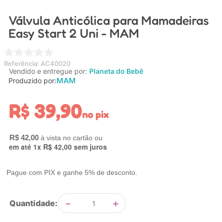
4
º
nuk
Válvula Anticólica para Mamadeiras
5
º
chupeta
Easy Start 2 Uni - MAM
6
º
brinquedo banho
7
º
mamadeira
Referência
:
AC40020
Vendido e entregue por:
Planeta do Bebê
8
º
carrinho
MAM
Produzido por:
9
º
carrinho bebe
R$
39
,
90
no pix
10
º
brinquedo
R$
42
,
00
em até
1
x
R$
42
,
00
sem juros
Pague com PIX e ganhe 5% de desconto.
－
＋
Quantidade