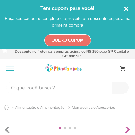
Tem cupom para você!
Faça seu cadastro completo e aproveite um desconto especial na
primeira compra
QUERO CUPOM
Desconto no frete nas compras acima de R$ 250 para SP Capital e
Grande SP.
O que você busca?
TERMOS MAIS BUSCADOS
Alimentação e Amamentação
Mamadeiras e Acessórios
1
º
carro
2
º
banheira
3
º
pokemon