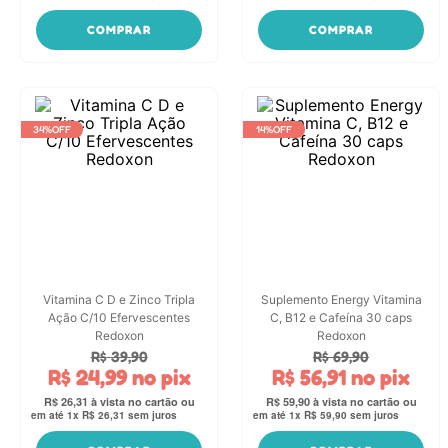
COMPRAR
COMPRAR
34%
OFF
14%
OFF
Vitamina C D e Zinco Tripla
Suplemento Energy Vitamina
Ação C/10 Efervescentes
C, B12 e Cafeína 30 caps
Redoxon
Redoxon
R$
39
,
90
R$
69
,
90
R$
24
,
99
no pix
R$
56
,
91
no pix
R$
26
,
31
R$
59
,
90
em até
1
x
R$
26
,
31
sem juros
em até
1
x
R$
59
,
90
sem juros