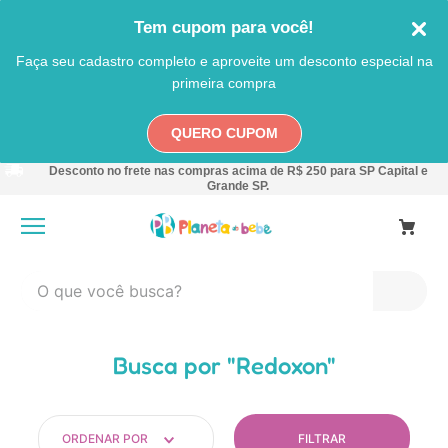
Tem cupom para você!
Faça seu cadastro completo e aproveite um desconto especial na
primeira compra
QUERO CUPOM
Desconto no frete nas compras acima de R$ 250 para SP Capital e
Grande SP.
O que você busca?
TERMOS MAIS BUSCADOS
Redoxon
1
º
carro
2
º
banheira
3
º
pokemon
FILTRAR
ORDENAR POR