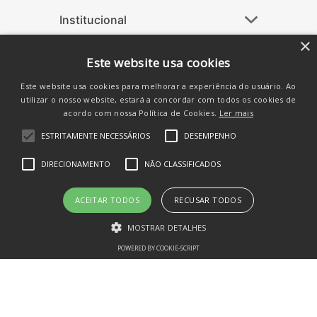
Institucional
+
Ajuda
+
×
Este website usa cookies
Atendimento
+
Este website usa cookies para melhorar a experiência do usuário. Ao
Siga-nos nas Redes
utilizar o nosso website, estará a concordar com todos os cookies de
acordo com nossa Política de Cookies.
Ler mais
ESTRITAMENTE NECESSÁRIOS
DESEMPENHO
DIRECIONAMENTO
NÃO CLASSIFICADOS
ACEITAR TODOS
RECUSAR TODOS
MOSTRAR DETALHES
POWERED BY COOKIE-SCRIPT
Estritamente necessários
Desempenho
Direcionamento
Não classificados