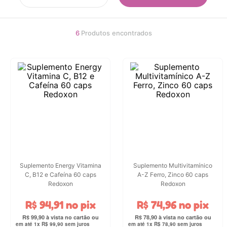
4
º
chupeta
5
º
carrinho
6
Produtos
6
º
nuk
7
º
carrinho bebe
8
º
mamadeira
9
º
bolsa
10
º
brinquedo banho
Suplemento Energy Vitamina
Suplemento Multivitamínico
C, B12 e Cafeína 60 caps
A-Z Ferro, Zinco 60 caps
Redoxon
Redoxon
R$
94
,
91
no pix
R$
74
,
96
no pix
R$
99
,
90
R$
78
,
90
em até
1
x
R$
99
,
90
sem juros
em até
1
x
R$
78
,
90
sem juros