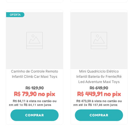
OFERTA
Carrinho de Controle Remoto
Mini Quadriciclo Elétrico
Infantil Climb Car Maxi Toys
Infantil Bateria 6v Frente/Ré
Led Adventure Maxi Toys
R$
129
,
90
R$
649
,
90
R$
79
,
90
no pix
R$
449
,
91
no pix
R$
84
,
11
R$
473
,
59
em até
1
x
R$
84
,
11
sem juros
em até
3
x
R$
157
,
86
sem juros
COMPRAR
COMPRAR