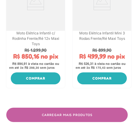
Moto Elétrica Infantil c/
Moto Elétrica Infantil Mini 3
Rodinha Frente/Ré 12v Maxi
Rodas Frente/Ré Maxi Toys
Toys
R$
1
.
299
,
90
R$
899
,
90
R$
850
,
16
no pix
R$
499
,
99
no pix
R$
894
,
91
R$
526
,
31
em até
3
x
R$
298
,
30
sem juros
em até
3
x
R$
175
,
43
sem juros
COMPRAR
COMPRAR