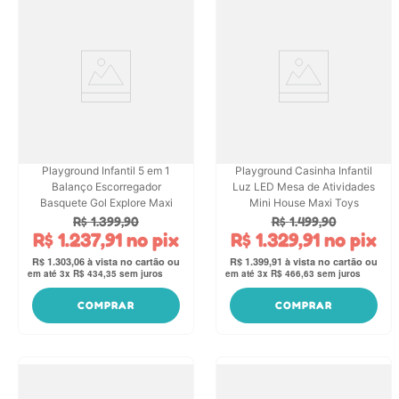
Playground Infantil 5 em 1
Playground Casinha Infantil
Balanço Escorregador
Luz LED Mesa de Atividades
Basquete Gol Explore Maxi
Mini House Maxi Toys
Toys
R$
1
.
399
,
90
R$
1
.
499
,
90
R$
1
.
237
,
91
no pix
R$
1
.
329
,
91
no pix
R$
1
.
303
,
06
R$
1
.
399
,
91
em até
3
x
R$
434
,
35
sem juros
em até
3
x
R$
466
,
63
sem juros
COMPRAR
COMPRAR