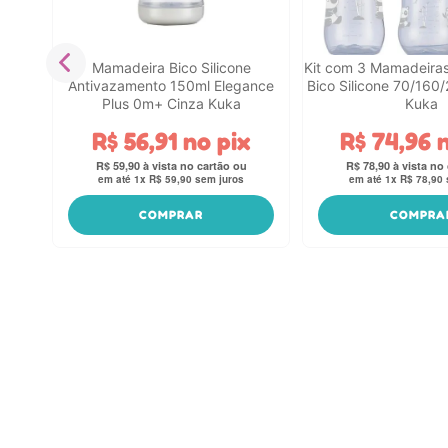
Mamadeira Bico Silicone
Kit com 3 Mamadeiras
x
Antivazamento 150ml Elegance
Bico Silicone 70/160
Plus 0m+ Cinza Kuka
Kuka
R$
56
,
91
no pix
R$
74
,
96
n
R$
59
,
90
R$
78
,
90
em até
1
x
R$
59
,
90
sem juros
em até
1
x
R$
78
,
90
COMPRAR
COMPRA