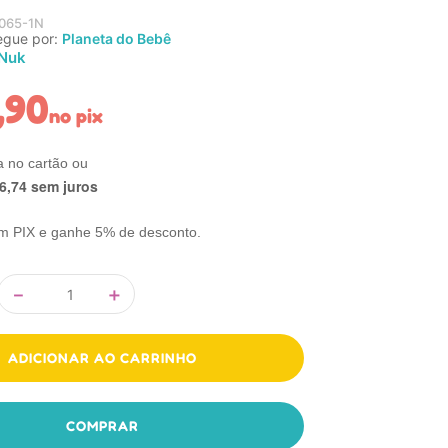
065-1N
egue por:
Planeta do Bebê
Nuk
,
90
no pix
6
,
74
sem juros
m PIX e ganhe 5% de desconto.
－
＋
ADICIONAR AO CARRINHO
COMPRAR