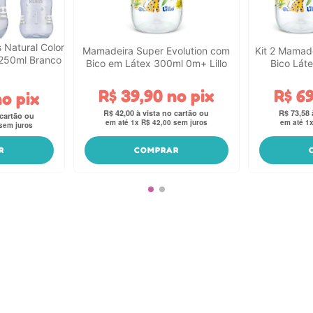
 Natural Color
Mamadeira Super Evolution com
Kit 2 Mamade
/250ml Branco
Bico em Látex 300ml 0m+ Lillo
Bico Láte
R$
39
,
90
no pix
R$
6
o pix
R$
42
,
00
R$
73
,
58
em até
1
x
R$
42
,
00
sem juros
em até
1
sem juros
R
COMPRAR