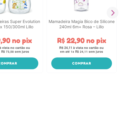
iras Super Evolution
Mamadeira Magia Bico de Silicone
x 150/300ml Lillo
240ml 6m+ Rosa – Lillo
9
,
90
no pix
R$
22
,
90
no pix
R$
24
,
11
x
R$
73
,
58
sem juros
em até
1
x
R$
24
,
11
sem juros
COMPRAR
COMPRAR