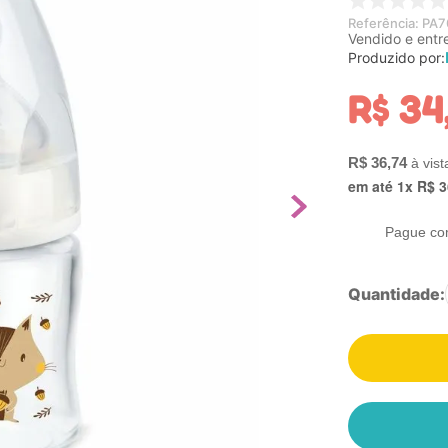
Referência
:
PA7
Vendido e entr
Produzido por:
R$
34
R$
36
,
74
em até
1
x
R$
3
Pague co
Quantidade