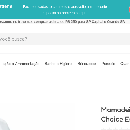
tter e
Faça seu cadastro completo e aproveite um desconto
especial na primeira compra
sconto no frete nas compras acima de R$ 250 para SP Capital e Grande SP.
cê busca?
ntação e Amamentação
Banho e Higiene
Brinquedos
Passeio
Quart
Mamadeir
Choice E