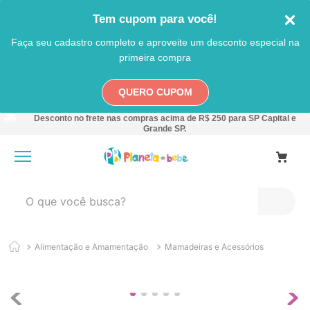
Tem cupom para você!
Faça seu cadastro completo e aproveite um desconto especial na
primeira compra
QUERO CUPOM
Desconto no frete nas compras acima de R$ 250 para SP Capital e
Grande SP.
O que você busca?
TERMOS MAIS BUSCADOS
Alimentação e Amamentação
Mamadeiras e Acessórios
1
º
carro
2
º
banheira
3
º
pokemon