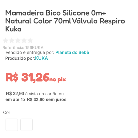
4
º
carrinho
Mamadeira Bico Silicone 0m+
5
º
chupeta
Natural Color 70ml Válvula Respiro
Kuka
6
º
nuk
7
º
carrinho bebe
Referência
:
156KUKA
8
º
mamadeira
Vendido e entregue por:
Planeta do Bebê
KUKA
Produzido por:
9
º
brinquedo banho
10
º
carro eletrico
R$
31
,
26
no pix
R$
32
,
90
em até
1
x
R$
32
,
90
sem juros
Cor