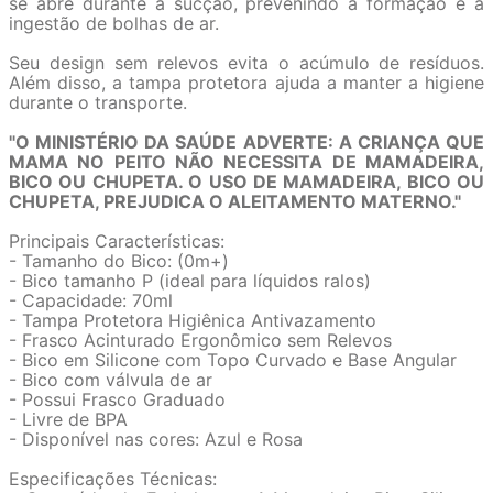
se abre durante a sucção, prevenindo a formação e a
ingestão de bolhas de ar.
Seu design sem relevos evita o acúmulo de resíduos.
Além disso, a tampa protetora ajuda a manter a higiene
durante o transporte.
"O MINISTÉRIO DA SAÚDE ADVERTE: A CRIANÇA QUE
MAMA NO PEITO NÃO NECESSITA DE MAMADEIRA,
BICO OU CHUPETA. O USO DE MAMADEIRA, BICO OU
CHUPETA, PREJUDICA O ALEITAMENTO MATERNO."
Principais Características:
- Tamanho do Bico: (0m+)
- Bico tamanho P (ideal para líquidos ralos)
- Capacidade: 70ml
- Tampa Protetora Higiênica Antivazamento
- Frasco Acinturado Ergonômico sem Relevos
- Bico em Silicone com Topo Curvado e Base Angular
- Bico com válvula de ar
- Possui Frasco Graduado
- Livre de BPA
- Disponível nas cores: Azul e Rosa
Especificações Técnicas: