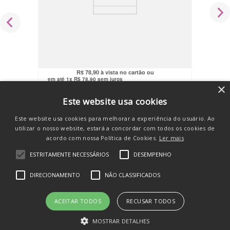
Mamadeira 100% Silicone Soft 250ml
Bico Big Furo M 6m+ Válvula de Ar
Kuka
R$
74
,
96
no pix
R$
78
,
90
em até
1
x
R$
78
,
90
sem juros
×
COMPRAR
Este website usa cookies
Este website usa cookies para melhorar a experiência do usuário. Ao
utilizar o nosso website, estará a concordar com todos os cookies de
acordo com nossa Política de Cookies.
Ler mais
ESTRITAMENTE NECESSÁRIOS
DESEMPENHO
SE INSCREVA E RECEBA
DIRECIONAMENTO
NÃO CLASSIFICADOS
novidades e promos
ACEITAR TODOS
RECUSAR TODOS
MOSTRAR DETALHES