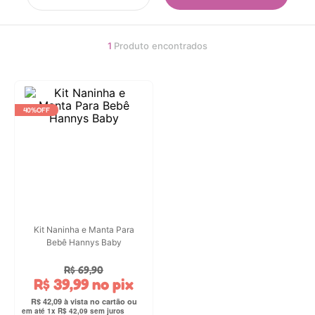
4
º
carrinho
5
º
chupeta
1
Produto
6
º
nuk
7
º
carrinho bebe
8
º
mamadeira
40%
OFF
9
º
brinquedo banho
10
º
brinquedo
Kit Naninha e Manta Para
Bebê Hannys Baby
R$
69
,
90
R$
39
,
99
no pix
R$
42
,
09
em até
1
x
R$
42
,
09
sem juros