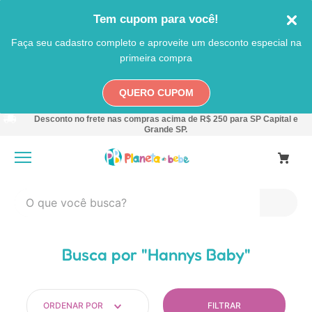
Tem cupom para você!
Faça seu cadastro completo e aproveite um desconto especial na
primeira compra
QUERO CUPOM
Desconto no frete nas compras acima de R$ 250 para SP Capital e
Grande SP.
O que você busca?
TERMOS MAIS BUSCADOS
Hannys Baby
1
º
carro
2
º
banheira
3
º
pokemon
FILTRAR
ORDENAR POR