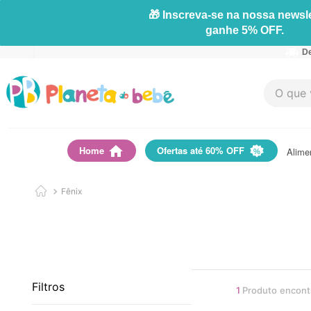
🎁 Inscreva-se na nossa newsle
ganhe 5% OFF.
De
O que vo
Home
Ofertas até 60% OFF
Alime
Fênix
Filtros
1
Produto