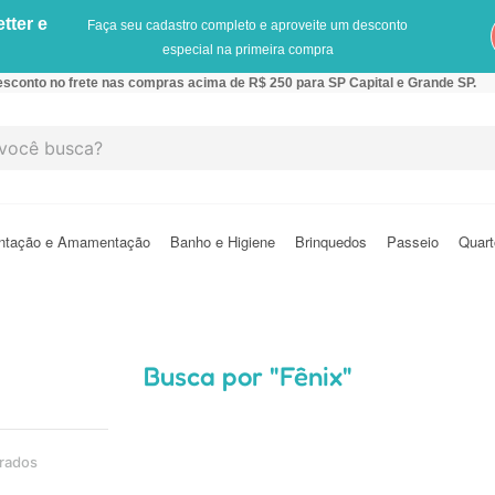
tter e
Faça seu cadastro completo e aproveite um desconto
especial na primeira compra
sconto no frete nas compras acima de R$ 250 para SP Capital e Grande SP.
cê busca?
ntação e Amamentação
Banho e Higiene
Brinquedos
Passeio
Quart
Fênix