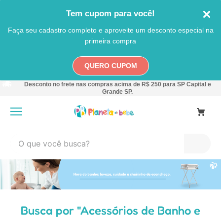
Tem cupom para você!
Faça seu cadastro completo e aproveite um desconto especial na
primeira compra
QUERO CUPOM
Desconto no frete nas compras acima de R$ 250 para SP Capital e
Grande SP.
O que você busca?
TERMOS MAIS BUSCADOS
1
º
carro
2
º
banheira
Acessórios de Banho e
3
º
pokemon