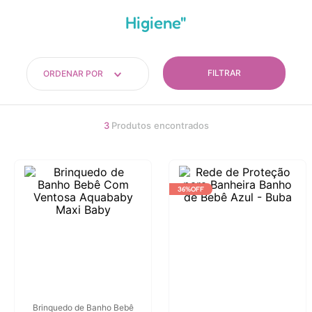
4
º
carrinho
Higiene
5
º
chupeta
6
º
nuk
FILTRAR
ORDENAR POR
7
º
carrinho bebe
8
º
mamadeira
3
Produtos
9
º
brinquedo banho
10
º
carro eletrico
36%
OFF
Brinquedo de Banho Bebê