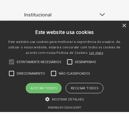
Institucional
+
Ajuda
+
×
Este website usa cookies
Atendimento
+
Este website usa cookies para melhorar a experiência do usuário. Ao
Siga-nos nas Redes
utilizar o nosso website, estará a concordar com todos os cookies de
acordo com nossa Política de Cookies.
Ler mais
ESTRITAMENTE NECESSÁRIOS
DESEMPENHO
DIRECIONAMENTO
NÃO CLASSIFICADOS
ACEITAR TODOS
RECUSAR TODOS
MOSTRAR DETALHES
POWERED BY COOKIE-SCRIPT
Estritamente necessários
Desempenho
Direcionamento