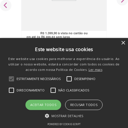
Mini Trator Elétrico Infantil 12v
Reboque Frente/Ré Bluetooth LED
Maxi Toys
R$
1
.
329
,
91
no pix
R$
1
.
399
,
90
em até
3
x
R$
466
,
63
sem juros
×
COMPRAR
Este website usa cookies
Este website usa cookies para melhorar a experiência do usuário. Ao
utilizar o nosso website, estará a concordar com todos os cookies de
acordo com nossa Política de Cookies.
Ler mais
ESTRITAMENTE NECESSÁRIOS
DESEMPENHO
SE INSCREVA E RECEBA
DIRECIONAMENTO
NÃO CLASSIFICADOS
novidades e promos
ACEITAR TODOS
RECUSAR TODOS
MOSTRAR DETALHES
POWERED BY COOKIE-SCRIPT