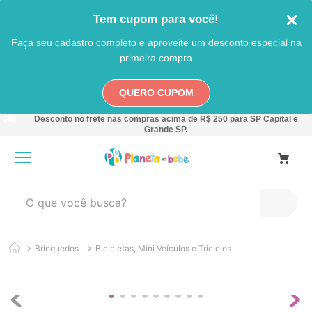
Tem cupom para você!
Faça seu cadastro completo e aproveite um desconto especial na
primeira compra
QUERO CUPOM
Desconto no frete nas compras acima de R$ 250 para SP Capital e
Grande SP.
O que você busca?
TERMOS MAIS BUSCADOS
Brinquedos
Bicicletas, Mini Veículos e Triciclos
1
º
carro
2
º
banheira
3
º
pokemon