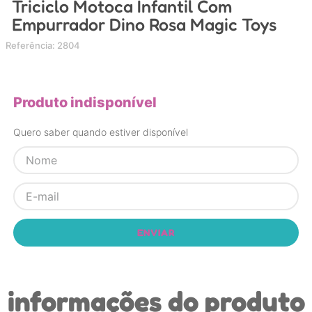
Triciclo Motoca Infantil Com
4
º
nuk
Empurrador Dino Rosa Magic Toys
5
º
chupeta
Referência
:
2804
6
º
brinquedo banho
7
º
mamadeira
Produto indisponível
8
º
carrinho
Quero saber quando estiver disponível
9
º
carrinho bebe
10
º
brinquedo
ENVIAR
informações do produto