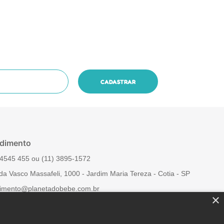
dimento
4545 455‬ ou (11) 3895-1572
da Vasco Massafeli, 1000 - Jardim Maria Tereza - Cotia - SP
imento@planetadobebe.com.br
×
 Conosco