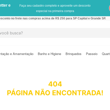
tter e
Faça seu cadastro completo e aproveite um desconto
especial na primeira compra
sconto no frete nas compras acima de R$ 250 para SP Capital e Grande SP.
cê busca?
ntação e Amamentação
Banho e Higiene
Brinquedos
Passeio
Quart
404
PÁGINA NÃO ENCONTRADA!