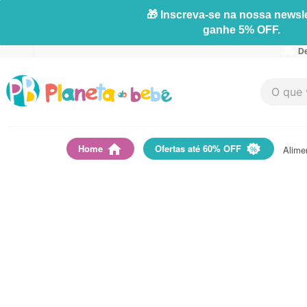
🎁 Inscreva-se na nossa newsle
ganhe 5% OFF.
De
O que vo
Home
Ofertas até 60% OFF
Alime