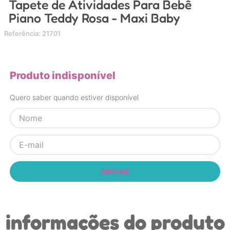
Tapete de Atividades Para Bebê
4
º
carrinho
Piano Teddy Rosa - Maxi Baby
5
º
chupeta
Referência
:
21701
6
º
nuk
7
º
carrinho bebe
Produto indisponível
8
º
mamadeira
Quero saber quando estiver disponível
9
º
brinquedo banho
10
º
brinquedo
ENVIAR
informações do produto