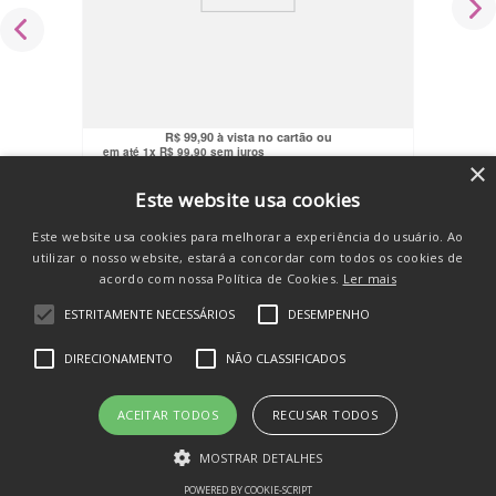
Tapete De Atividades Bebê 3D Piano
Musical Arco 5 Brinquedos Maxi Baby
R$
119
,
90
R$
94
,
91
no pix
R$
99
,
90
em até
1
x
R$
99
,
90
sem juros
×
COMPRAR
Este website usa cookies
Este website usa cookies para melhorar a experiência do usuário. Ao
utilizar o nosso website, estará a concordar com todos os cookies de
acordo com nossa Política de Cookies.
Ler mais
ESTRITAMENTE NECESSÁRIOS
DESEMPENHO
SE INSCREVA E RECEBA
DIRECIONAMENTO
NÃO CLASSIFICADOS
novidades e promos
ACEITAR TODOS
RECUSAR TODOS
MOSTRAR DETALHES
POWERED BY COOKIE-SCRIPT