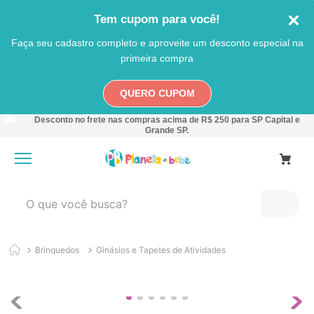
Tem cupom para você!
Faça seu cadastro completo e aproveite um desconto especial na
primeira compra
QUERO CUPOM
Desconto no frete nas compras acima de R$ 250 para SP Capital e
Grande SP.
O que você busca?
TERMOS MAIS BUSCADOS
Brinquedos
Ginásios e Tapetes de Atividades
1
º
carro
2
º
banheira
3
º
pokemon