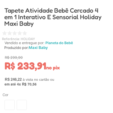
4
º
carrinho
Tapete Atividade Bebê Cercado 4
5
º
chupeta
em 1 Interativo E Sensorial Holiday
Maxi Baby
6
º
nuk
7
º
carrinho bebe
Referência
:
HOLIDAY
8
º
mamadeira
Vendido e entregue por:
Planeta do Bebê
Maxi Baby
Produzido por:
9
º
brinquedo banho
R$
299
,
90
10
º
carro eletrico
R$
233
,
91
no pix
R$
246
,
22
em até
4
x
R$
70
,
56
Cor