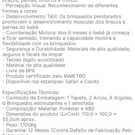
braços, pernas, ombros e tronco.
- Percepção Visual: Reconhecimento de diferentes
formas e cores
- Desenvolvimento Tátil: Os brinquedos pendurados
promovem o desenvolvimento muscular dos braços e
pernas do bebê
- Coordenação Motora: Aos 6 meses o bebê já começa
a ficar sentado, treinando a capacidade motora e
flexibilidade com os brinquedos
- Segurança e Durabilidade: Materiais de alta qualidade,
seguros e fáceis de limpar
- Tecido duplo acolchoado
- Material de alta qualidade
- Livre de BPA
- Produto certificado pelo INMETRO
- Disponível nas estampas: Safari e Candy
Especificações Técnicas:
- Conteúdo da Embalagem: 1 Tapete, 2 Arcos, 6 Argolas,
6 Brinquedos estimulantes e 1 almofada.
- Composição/ Material: Poliéster e ABS
- Dimensões do produto (LxCxH): 110,0 x 100,0 x
55,0cm aprox.
- Peso: 1,100Kg
- Garantia: 12 Meses (Contra Defeito de Fabricação Pelo