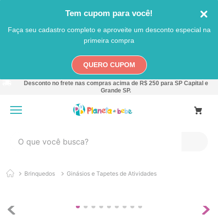
Tem cupom para você!
Faça seu cadastro completo e aproveite um desconto especial na
primeira compra
QUERO CUPOM
Desconto no frete nas compras acima de R$ 250 para SP Capital e
Grande SP.
O que você busca?
TERMOS MAIS BUSCADOS
Brinquedos
Ginásios e Tapetes de Atividades
1
º
carro
2
º
banheira
3
º
pokemon