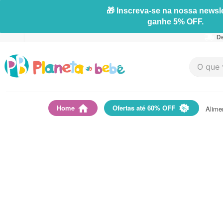
🎁 Inscreva-se na nossa newsle
ganhe 5% OFF.
De
O que vo
Home
Ofertas até 60% OFF
Alime