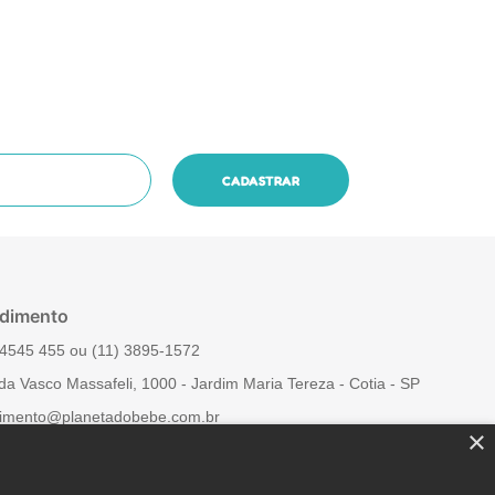
dimento
4545 455‬ ou (11) 3895-1572
da Vasco Massafeli, 1000 - Jardim Maria Tereza - Cotia - SP
imento@planetadobebe.com.br
×
 Conosco