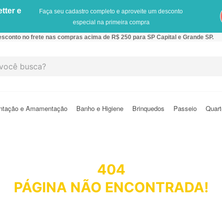
tter e
Faça seu cadastro completo e aproveite um desconto
especial na primeira compra
sconto no frete nas compras acima de R$ 250 para SP Capital e Grande SP.
cê busca?
ntação e Amamentação
Banho e Higiene
Brinquedos
Passeio
Quart
404
PÁGINA NÃO ENCONTRADA!