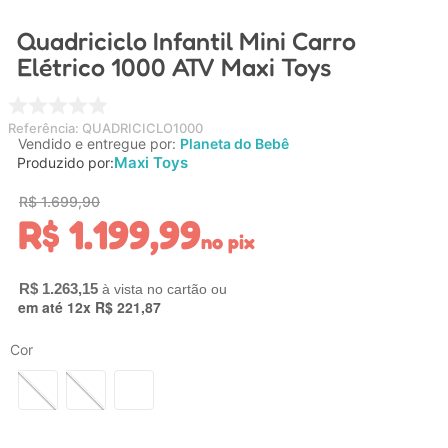
4
º
nuk
Quadriciclo Infantil Mini Carro
5
º
chupeta
Elétrico 1000 ATV Maxi Toys
6
º
brinquedo banho
7
º
mamadeira
Referência
:
QUADRICICLO1000
Vendido e entregue por:
Planeta do Bebê
8
º
carrinho
Maxi Toys
Produzido por:
9
º
carrinho bebe
R$
1
.
699
,
90
R$
1
.
199
,
99
10
º
brinquedo
no pix
R$
1
.
263
,
15
em até
12
x
R$
221
,
87
Cor