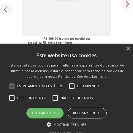
Triciclo Infantil Com Empurrador 4x1
Bicicleta Equilíbrio Led Triking Maxi
Baby
R$
474
,
91
no pix
R$
499
,
90
em até
3
x
R$
166
,
63
sem juros
×
COMPRAR
Este website usa cookies
Este website usa cookies para melhorar a experiência do usuário. Ao
utilizar o nosso website, estará a concordar com todos os cookies de
acordo com nossa Política de Cookies.
Ler mais
ESTRITAMENTE NECESSÁRIOS
DESEMPENHO
SE INSCREVA E RECEBA
DIRECIONAMENTO
NÃO CLASSIFICADOS
novidades e promos
ACEITAR TODOS
RECUSAR TODOS
MOSTRAR DETALHES