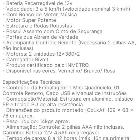
- Bateria Recarregável de 12v
- Velocidade: 3 a 5 km/h (velocidade nominal 3 km/h)
- Com Ronco do Motor, Música
- Motor Super Potente
- Estrutura e Rodas Robustas
- Possui Assento com Cinto de Segurança
- Portas que Abrem de Verdade
- Acompanha Controle Remoto (Necessário 2 pilhas AA,
não inclusas)
- Motores: 2 unidades 12x380*2
- Carregador Bivolt
- Produto certificado pelo INMETRO
- Disponível nas cores: Vermelho/ Branco/ Rosa
Especificações Técnicas:
- Conteúdo da Embalagem: 1 Mini Quadriciclo, 01
Controle Remoto, Cabo USB e Manual de Instruções
- Composição/Material: Estrutura em alumínio, plástico
PP e tecido PU de alta resistência
- Dimensões do produto montado (CxLxA): 109 x 68 x
76 cm aprox.
- Peso Líquido: 14kgs aprox.
- Alimentação: Controle: 2 pilhas AAA não inclusas.
Carrinho: Bateria 12V 4.5Ah recarregável
- Tempo de carga: 8 a 12 horas (máx. 16h na primeira