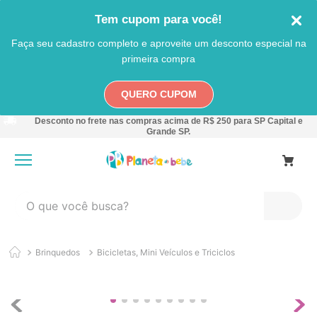
Tem cupom para você!
Faça seu cadastro completo e aproveite um desconto especial na
primeira compra
QUERO CUPOM
Desconto no frete nas compras acima de R$ 250 para SP Capital e
Grande SP.
O que você busca?
TERMOS MAIS BUSCADOS
Brinquedos
Bicicletas, Mini Veículos e Triciclos
1
º
carro
2
º
banheira
3
º
pokemon