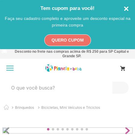
Tem cupom para você!
Faça seu cadastro completo e aproveite um desconto especial na
primeira compra
QUERO CUPOM
Desconto no frete nas compras acima de R$ 250 para SP Capital e
Grande SP.
O que você busca?
TERMOS MAIS BUSCADOS
Brinquedos
Bicicletas, Mini Veículos e Triciclos
1
º
carro
2
º
banheira
3
º
pokemon