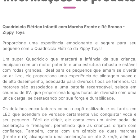
Quadriciclo Elétrico Infantil com Marcha Frente e Ré Branco -
Zippy Toys
Proporcione uma experiência emocionante e segura para seu
pequeno com o Quadriciclo Elétrico da Zippy Toys!
Um super Quadriciclo que marcará a infância da sua criança,
equipado com um motor potente e uma estrutura robusta e estável
com rodas grandes. Ideal para os pequenos que amam se divertir
ao ar livre, ele proporciona uma experiência de pilotagem suave e
de alto desempenho, adequada para diversos tipos de terrenos. Os
motores são associados a uma bateria recarregável, selada em
chumbo de 6V, que proporciona longas horas de diversão com uma
única carga, se destacando por sua força e durabilidade.
Os detalhes encantadores como o capô estilizado e os faróis em
LED que acendem de verdade certamente vão conquistar você e
seu pequeno. Fácil de dirigir, ele conta com um único pedal de
aceleração e frenagem, permitindo que as crianças dirijam com
confiança. Também, conta com um câmbio de duas marchas
(frente e ré) alcançando uma aceleração de até 3 km/h, além de