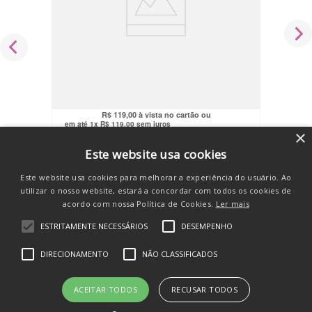
Bicicleta Andador Equilíbrio Sem Pedal
4 Roda Zippy Toys
R$
179
,
90
R$
113
,
05
no pix
R$
119
,
00
em até
1
x
R$
119
,
00
sem juros
×
COMPRAR
Este website usa cookies
Este website usa cookies para melhorar a experiência do usuário. Ao
utilizar o nosso website, estará a concordar com todos os cookies de
acordo com nossa Política de Cookies.
Ler mais
ESTRITAMENTE NECESSÁRIOS
DESEMPENHO
SE INSCREVA E RECEBA
DIRECIONAMENTO
NÃO CLASSIFICADOS
novidades e promos
ACEITAR TODOS
RECUSAR TODOS