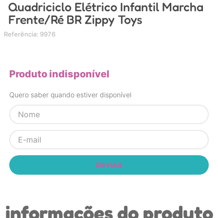
Quadriciclo Elétrico Infantil Marcha
4
º
chupeta
Frente/Ré BR Zippy Toys
5
º
carrinho
Referência
:
9976
6
º
nuk
7
º
carrinho bebe
Produto indisponível
8
º
mamadeira
9
º
bolsa
Quero saber quando estiver disponível
10
º
brinquedo banho
ENVIAR
informações do produto