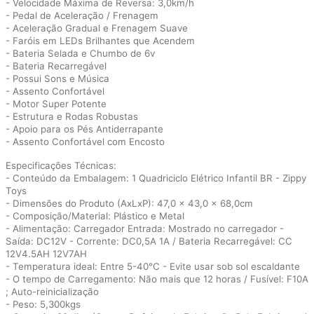
- Velocidade Máxima de Reversa: 3,0km/h
- Pedal de Aceleração / Frenagem
- Aceleração Gradual e Frenagem Suave
- Faróis em LEDs Brilhantes que Acendem
- Bateria Selada e Chumbo de 6v
- Bateria Recarregável
- Possui Sons e Música
- Assento Confortável
- Motor Super Potente
- Estrutura e Rodas Robustas
- Apoio para os Pés Antiderrapante
- Assento Confortável com Encosto
Especificações Técnicas:
- Conteúdo da Embalagem: 1 Quadriciclo Elétrico Infantil BR - Zippy
Toys
- Dimensões do Produto (AxLxP): 47,0 x 43,0 x 68,0cm
- Composição/Material: Plástico e Metal
- Alimentação: Carregador Entrada: Mostrado no carregador -
Saída: DC12V - Corrente: DC0,5A 1A / Bateria Recarregável: CC
12V4.5AH 12V7AH
- Temperatura ideal: Entre 5-40°C - Evite usar sob sol escaldante
- O tempo de Carregamento: Não mais que 12 horas / Fusível: F10A
; Auto-reinicialização
- Peso: 5,300kgs