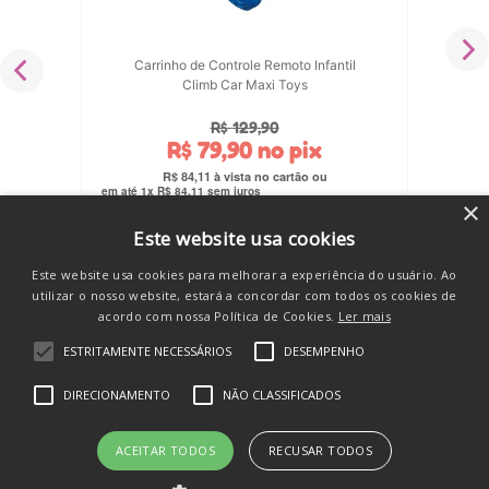
Carrinho de Controle Remoto Infantil
Climb Car Maxi Toys
R$
129
,
90
R$
79
,
90
no pix
R$
84
,
11
em até
1
x
R$
84
,
11
sem juros
×
COMPRAR
Este website usa cookies
Este website usa cookies para melhorar a experiência do usuário. Ao
utilizar o nosso website, estará a concordar com todos os cookies de
acordo com nossa Política de Cookies.
Ler mais
ESTRITAMENTE NECESSÁRIOS
DESEMPENHO
SE INSCREVA E RECEBA
DIRECIONAMENTO
NÃO CLASSIFICADOS
novidades e promos
ACEITAR TODOS
RECUSAR TODOS