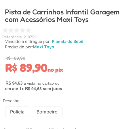
4
º
carrinho
Pista de Carrinhos Infantil Garagem
5
º
chupeta
com Acessórios Maxi Toys
6
º
nuk
7
º
carrinho bebe
Referência
:
2187PC
Vendido e entregue por:
Planeta do Bebê
8
º
mamadeira
Maxi Toys
Produzido por:
9
º
brinquedo banho
R$
169
,
90
R$
89
,
90
10
º
carro eletrico
no pix
R$
94
,
63
em até
1
x
R$
94
,
63
sem juros
Desenho
Polícia
Bombeiro