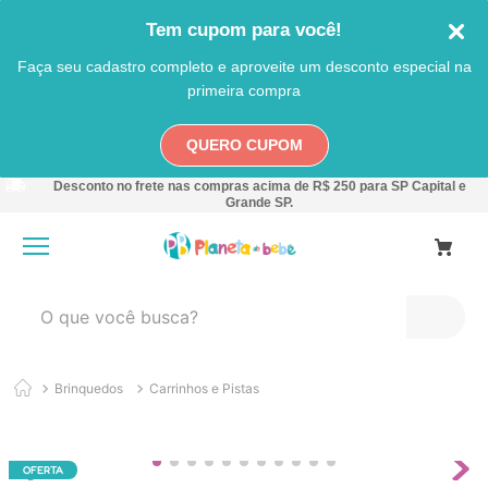
Tem cupom para você!
Faça seu cadastro completo e aproveite um desconto especial na
primeira compra
QUERO CUPOM
Desconto no frete nas compras acima de R$ 250 para SP Capital e
Grande SP.
O que você busca?
TERMOS MAIS BUSCADOS
Brinquedos
Carrinhos e Pistas
1
º
carro
2
º
banheira
3
º
pokemon
OFERTA