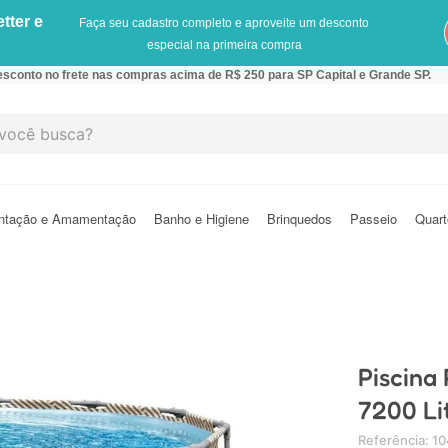
tter e
Faça seu cadastro completo e aproveite um desconto
especial na primeira compra
sconto no frete nas compras acima de R$ 250 para SP Capital e Grande SP.
cê busca?
ntação e Amamentação
Banho e Higiene
Brinquedos
Passeio
Quart
Piscina
7200 Li
Referência
:
1