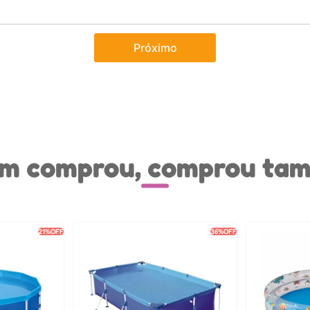
Próximo
m comprou, comprou ta
21%
OFF
36%
OFF