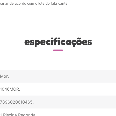
riar de acordo com o lote do fabricante
especificações
Mor
1046MOR
7896020610465
1 Piscina Redonda