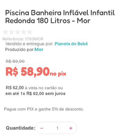
4
º
chupeta
Piscina Banheira Inflável Infantil
5
º
carrinho
Redonda 180 Litros - Mor
6
º
nuk
7
º
carrinho bebe
Referência
:
1783MOR
Vendido e entregue por:
Planeta do Bebê
8
º
mamadeira
Mor
Produzido por:
9
º
bolsa
R$
89
,
90
R$
58
,
90
10
º
brinquedo banho
no pix
R$
62
,
00
em até
1
x
R$
62
,
00
sem juros
Pague com PIX e ganhe 5% de desconto.
－
＋
Quantidade