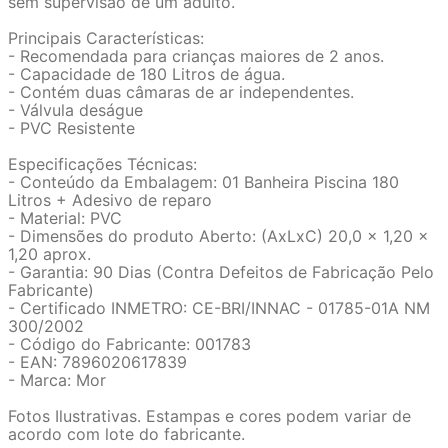
sem supervisão de um adulto.
Principais Características:
- Recomendada para crianças maiores de 2 anos.
- Capacidade de 180 Litros de água.
- Contém duas câmaras de ar independentes.
- Válvula deságue
- PVC Resistente
Especificações Técnicas:
- Conteúdo da Embalagem: 01 Banheira Piscina 180
Litros + Adesivo de reparo
- Material: PVC
- Dimensões do produto Aberto: (AxLxC) 20,0 x 1,20 x
1,20 aprox.
- Garantia: 90 Dias (Contra Defeitos de Fabricação Pelo
Fabricante)
- Certificado INMETRO: CE-BRI/INNAC - 01785-01A NM
300/2002
- Código do Fabricante: 001783
- EAN: 7896020617839
- Marca: Mor
Fotos Ilustrativas. Estampas e cores podem variar de
acordo com lote do fabricante.