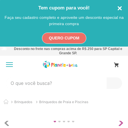
Tem cupom para você!
Faça seu cadastro completo e aproveite um desconto especial na
primeira compra
QUERO CUPOM
Desconto no frete nas compras acima de R$ 250 para SP Capital e
Grande SP.
O que você busca?
TERMOS MAIS BUSCADOS
Brinquedos
Brinquedos de Praia e Piscinas
1
º
carro
2
º
banheira
3
º
pokemon