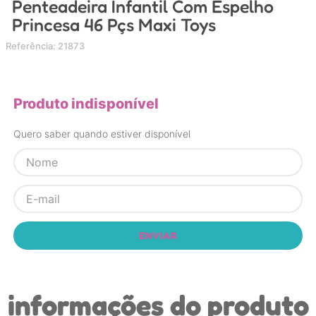
Penteadeira Infantil Com Espelho
4
º
nuk
Princesa 46 Pçs Maxi Toys
5
º
chupeta
Referência
:
21873
6
º
brinquedo banho
7
º
mamadeira
Produto indisponível
8
º
carrinho
Quero saber quando estiver disponível
9
º
carrinho bebe
10
º
brinquedo
ENVIAR
informações do produto