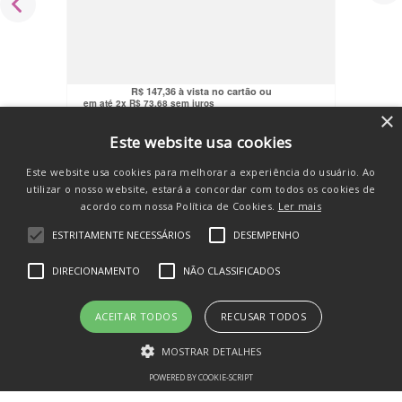
Futebol 12 Jogadores e Marcador de
Placar Arena Maxi Toys
R$
199
,
90
R$
139
,
99
no pix
R$
147
,
36
em até
2
x
R$
73
,
68
sem juros
×
COMPRAR
Este website usa cookies
Este website usa cookies para melhorar a experiência do usuário. Ao
utilizar o nosso website, estará a concordar com todos os cookies de
acordo com nossa Política de Cookies.
Ler mais
ESTRITAMENTE NECESSÁRIOS
DESEMPENHO
SE INSCREVA E RECEBA
DIRECIONAMENTO
NÃO CLASSIFICADOS
novidades e promos
ACEITAR TODOS
RECUSAR TODOS
MOSTRAR DETALHES
POWERED BY COOKIE-SCRIPT