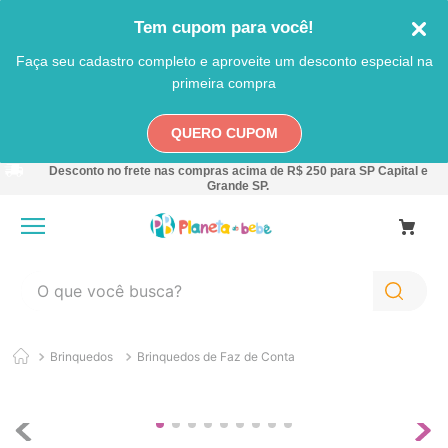
Tem cupom para você!
Faça seu cadastro completo e aproveite um desconto especial na
primeira compra
QUERO CUPOM
Desconto no frete nas compras acima de R$ 250 para SP Capital e
Grande SP.
O que você busca?
TERMOS MAIS BUSCADOS
Brinquedos
Brinquedos de Faz de Conta
1
º
carro
2
º
banheira
3
º
pokemon