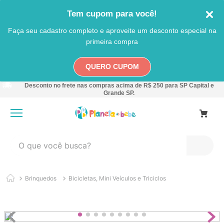
Tem cupom para você!
Faça seu cadastro completo e aproveite um desconto especial na
primeira compra
QUERO CUPOM
Desconto no frete nas compras acima de R$ 250 para SP Capital e
Grande SP.
O que você busca?
TERMOS MAIS BUSCADOS
Brinquedos
Bicicletas, Mini Veículos e Triciclos
1
º
carro
2
º
banheira
3
º
pokemon