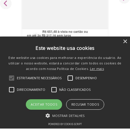
Mini Carro Elétrico Infantil Frente/Ré 6V
Controle Remoto Maxi Rover Maxi Toys
R$
999
,
90
R$
618
,
91
no pix
R$
651
,
48
em até
3
x
R$
217
,
16
sem juros
×
COMPRAR
Este website usa cookies
Este website usa cookies para melhorar a experiência do usuário. Ao
utilizar o nosso website, estará a concordar com todos os cookies de
acordo com nossa Política de Cookies.
Ler mais
ESTRITAMENTE NECESSÁRIOS
DESEMPENHO
SE INSCREVA E RECEBA
DIRECIONAMENTO
NÃO CLASSIFICADOS
novidades e promos
ACEITAR TODOS
RECUSAR TODOS
MOSTRAR DETALHES
POWERED BY COOKIE-SCRIPT