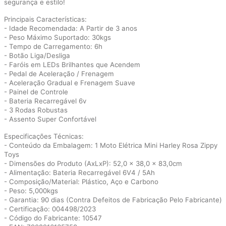
segurança e estilo!
Principais Características:
- Idade Recomendada: A Partir de 3 anos
- Peso Máximo Suportado: 30kgs
- Tempo de Carregamento: 6h
- Botão Liga/Desliga
- Faróis em LEDs Brilhantes que Acendem
- Pedal de Aceleração / Frenagem
- Aceleração Gradual e Frenagem Suave
- Painel de Controle
- Bateria Recarregável 6v
- 3 Rodas Robustas
- Assento Super Confortável
Especificações Técnicas:
- Conteúdo da Embalagem: 1 Moto Elétrica Mini Harley Rosa Zippy
Toys
- Dimensões do Produto (AxLxP): 52,0 x 38,0 x 83,0cm
- Alimentação: Bateria Recarregável 6V4 / 5Ah
- Composição/Material: Plástico, Aço e Carbono
- Peso: 5,000kgs
- Garantia: 90 dias (Contra Defeitos de Fabricação Pelo Fabricante)
- Certificação: 004498/2023
- Código do Fabricante: 10547