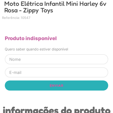
Moto Elétrica Infantil Mini Harley 6v
4
º
carrinho
Rosa - Zippy Toys
5
º
chupeta
Referência
:
10547
6
º
nuk
7
º
carrinho bebe
Produto indisponível
8
º
mamadeira
9
º
brinquedo banho
Quero saber quando estiver disponível
10
º
brinquedo
ENVIAR
informações do produto