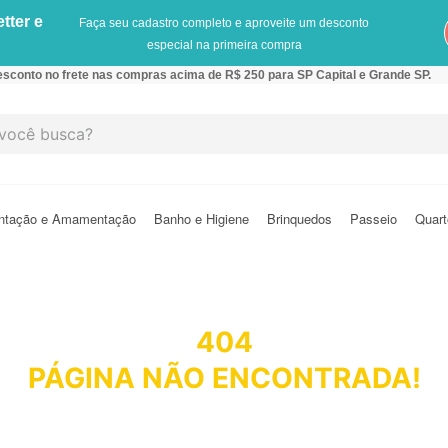
tter e
Faça seu cadastro completo e aproveite um desconto
especial na primeira compra
sconto no frete nas compras acima de R$ 250 para SP Capital e Grande SP.
cê busca?
ntação e Amamentação
Banho e Higiene
Brinquedos
Passeio
Quart
404
PÁGINA NÃO ENCONTRADA!