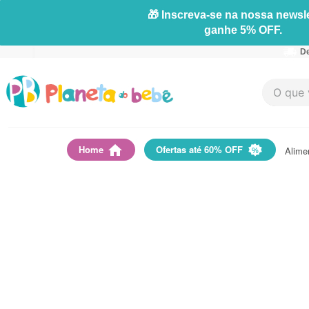
🎁 Inscreva-se na nossa newsle
ganhe 5% OFF.
De
O que vo
Home
Ofertas até 60% OFF
Alime