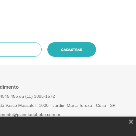
dimento
4545 455‬ ou (11) 3895-1572
da Vasco Massafeli, 1000 - Jardim Maria Tereza - Cotia - SP
imento@planetadobebe.com.br
×
 Conosco