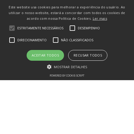
Este website usa cookies para melhorar a experiência do usuário. Ao
utilizar o nosso website, estará a concordar com todos os cookies de
－
＋
Quantidade
acordo com nossa Política de Cookies.
Ler mais
ESTRITAMENTE NECESSÁRIOS
DESEMPENHO
ADICIONAR AO CARRINHO
DIRECIONAMENTO
NÃO CLASSIFICADOS
COMPRAR
ACEITAR TODOS
RECUSAR TODOS
MOSTRAR DETALHES
POWERED BY COOKIE-SCRIPT
Frete e prazo de entrega:
Estritamente necessários
Desempenho
Direcionamento
Não classificados
Os cookies estritamente necessários permitem a funcionalidade central
CALCULAR O FRETE
do website, como login de usuário e gestão da conta. O site não pode
ser utilizado corretamente sem os cookies estritamente necessários.
Nome
Domínio
Validade
Descriç