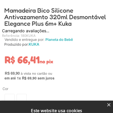
4
º
chupeta
Mamadeira Bico Silicone
5
º
carrinho
Antivazamento 320ml Desmontável
Elegance Plus 6m+ Kuka
6
º
nuk
Referência
7
º
carrinho bebe
:
180KUKA
Vendido e entregue por:
Planeta do Bebê
KUKA
Produzido por:
8
º
mamadeira
9
º
bolsa
R$
66
,
41
no pix
10
º
brinquedo banho
R$
69
,
90
em até
1
x
R$
69
,
90
sem juros
Cor
×
Este website usa cookies
Pague com PIX e ganhe 5% de desconto.