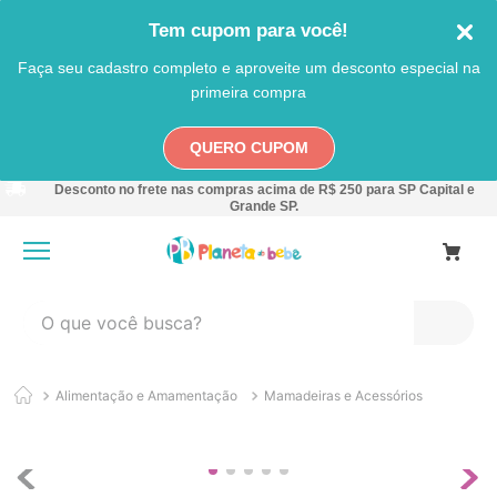
Tem cupom para você!
Faça seu cadastro completo e aproveite um desconto especial na
primeira compra
QUERO CUPOM
Desconto no frete nas compras acima de R$ 250 para SP Capital e
Grande SP.
O que você busca?
TERMOS MAIS BUSCADOS
Alimentação e Amamentação
Mamadeiras e Acessórios
1
º
carro
2
º
banheira
3
º
pokemon