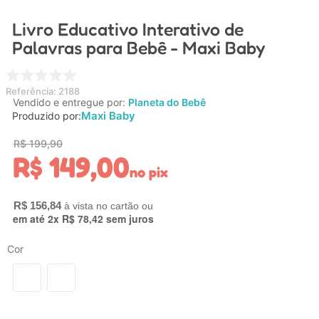
4
º
nuk
Livro Educativo Interativo de
5
º
chupeta
Palavras para Bebê - Maxi Baby
6
º
brinquedo banho
7
º
mamadeira
Referência
:
2188
Vendido e entregue por:
Planeta do Bebê
8
º
carrinho
Maxi Baby
Produzido por:
9
º
carrinho bebe
R$
199
,
90
R$
149
,
00
10
º
brinquedo
no pix
R$
156
,
84
em até
2
x
R$
78
,
42
sem juros
Cor