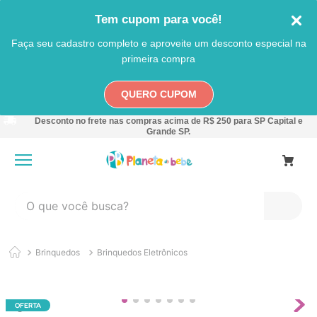
Tem cupom para você!
Faça seu cadastro completo e aproveite um desconto especial na
primeira compra
QUERO CUPOM
Desconto no frete nas compras acima de R$ 250 para SP Capital e
Grande SP.
O que você busca?
TERMOS MAIS BUSCADOS
Brinquedos
Brinquedos Eletrônicos
1
º
carro
2
º
banheira
3
º
pokemon
OFERTA