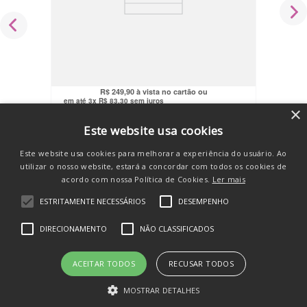
Mini Máquina De Pegar Bichinhos
Infantil Garra Som e Luz Happy Time
Maxi Toys
R$
237
,
41
no pix
R$
249
,
90
em até
3
x
R$
83
,
30
sem juros
×
COMPRAR
Este website usa cookies
Este website usa cookies para melhorar a experiência do usuário. Ao
utilizar o nosso website, estará a concordar com todos os cookies de
acordo com nossa Política de Cookies.
Ler mais
ESTRITAMENTE NECESSÁRIOS
DESEMPENHO
SE INSCREVA E RECEBA
DIRECIONAMENTO
NÃO CLASSIFICADOS
novidades e promos
ACEITAR TODOS
RECUSAR TODOS
MOSTRAR DETALHES