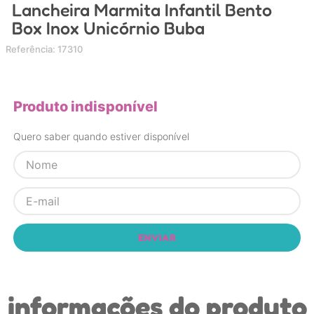
Lancheira Marmita Infantil Bento
4
º
nuk
Box Inox Unicórnio Buba
5
º
chupeta
Referência
:
17310
6
º
brinquedo banho
7
º
mamadeira
Produto indisponível
8
º
carrinho
9
º
carrinho bebe
Quero saber quando estiver disponível
10
º
brinquedo
ENVIAR
informações do produto