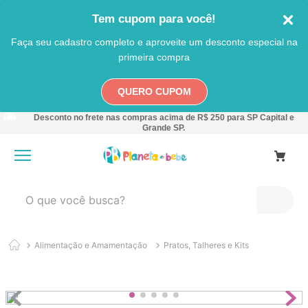
Tem cupom para você!
Faça seu cadastro completo e aproveite um desconto especial na
primeira compra
QUERO CUPOM
Desconto no frete nas compras acima de R$ 250 para SP Capital e
Grande SP.
O que você busca?
TERMOS MAIS BUSCADOS
Alimentação e Amamentação
Pratos, Talheres e Kits
1
º
carro
2
º
banheira
3
º
pokemon