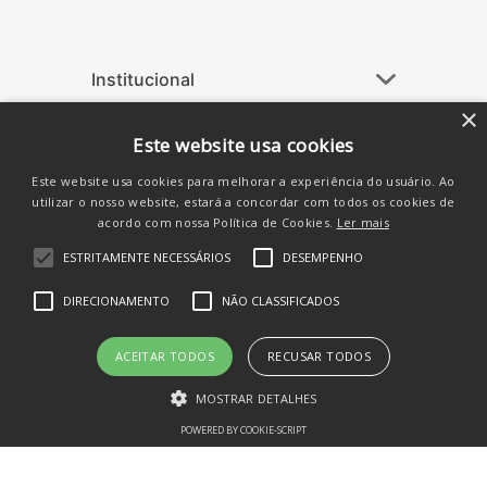
Institucional
+
Ajuda
+
×
Este website usa cookies
Atendimento
+
Este website usa cookies para melhorar a experiência do usuário. Ao
Siga-nos nas Redes
utilizar o nosso website, estará a concordar com todos os cookies de
acordo com nossa Política de Cookies.
Ler mais
ESTRITAMENTE NECESSÁRIOS
DESEMPENHO
DIRECIONAMENTO
NÃO CLASSIFICADOS
ACEITAR TODOS
RECUSAR TODOS
MOSTRAR DETALHES
POWERED BY COOKIE-SCRIPT
Estritamente necessários
Desempenho
Direcionamento