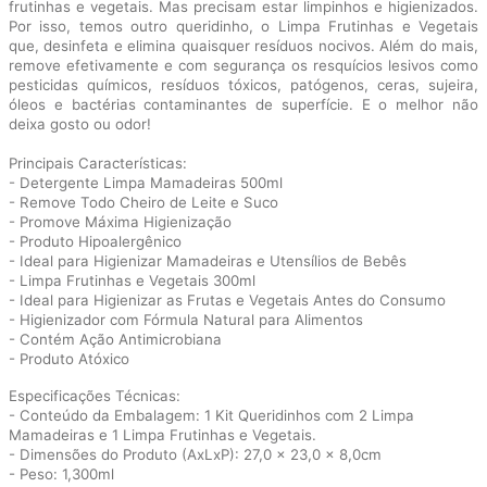
frutinhas e vegetais. Mas precisam estar limpinhos e higienizados.
Por isso, temos outro queridinho, o Limpa Frutinhas e Vegetais
que, desinfeta e elimina quaisquer resíduos nocivos. Além do mais,
remove efetivamente e com segurança os resquícios lesivos como
pesticidas químicos, resíduos tóxicos, patógenos, ceras, sujeira,
óleos e bactérias contaminantes de superfície. E o melhor não
deixa gosto ou odor!
Principais Características:
- Detergente Limpa Mamadeiras 500ml
- Remove Todo Cheiro de Leite e Suco
- Promove Máxima Higienização
- Produto Hipoalergênico
- Ideal para Higienizar Mamadeiras e Utensílios de Bebês
- Limpa Frutinhas e Vegetais 300ml
- Ideal para Higienizar as Frutas e Vegetais Antes do Consumo
- Higienizador com Fórmula Natural para Alimentos
- Contém Ação Antimicrobiana
- Produto Atóxico
Especificações Técnicas:
- Conteúdo da Embalagem: 1 Kit Queridinhos com 2 Limpa
Mamadeiras e 1 Limpa Frutinhas e Vegetais.
- Dimensões do Produto (AxLxP): 27,0 x 23,0 x 8,0cm
- Peso: 1,300ml