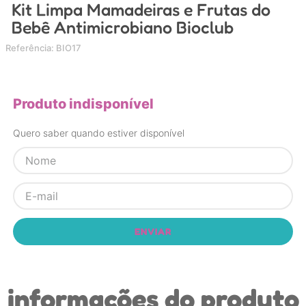
Kit Limpa Mamadeiras e Frutas do
4
º
carrinho
Bebê Antimicrobiano Bioclub
5
º
chupeta
Referência
:
BIO17
6
º
nuk
7
º
carrinho bebe
Produto indisponível
8
º
mamadeira
9
º
brinquedo banho
Quero saber quando estiver disponível
10
º
brinquedo
ENVIAR
informações do produto