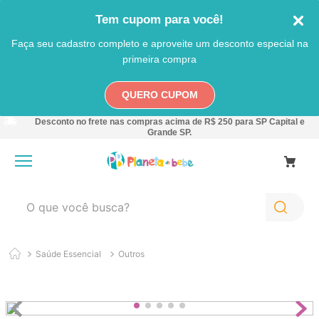
Tem cupom para você!
Faça seu cadastro completo e aproveite um desconto especial na
primeira compra
QUERO CUPOM
Desconto no frete nas compras acima de R$ 250 para SP Capital e
Grande SP.
O que você busca?
TERMOS MAIS BUSCADOS
Saúde Essencial
Outros
1
º
carro
2
º
banheira
3
º
pokemon