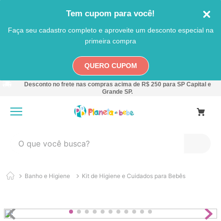
Tem cupom para você!
Faça seu cadastro completo e aproveite um desconto especial na
primeira compra
QUERO CUPOM
Desconto no frete nas compras acima de R$ 250 para SP Capital e
Grande SP.
O que você busca?
TERMOS MAIS BUSCADOS
Banho e Higiene
Kit de Higiene e Cuidados para Bebês
1
º
carro
2
º
banheira
3
º
pokemon