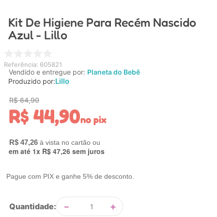
4
º
nuk
Kit De Higiene Para Recém Nascido
5
º
chupeta
Azul - Lillo
6
º
brinquedo banho
7
º
mamadeira
Referência
:
605821
Vendido e entregue por:
Planeta do Bebê
8
º
carrinho
Lillo
Produzido por:
9
º
carrinho bebe
R$
64
,
90
R$
44
,
90
10
º
brinquedo
no pix
R$
47
,
26
em até
1
x
R$
47
,
26
sem juros
Pague com PIX e ganhe 5% de desconto.
－
＋
Quantidade