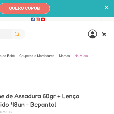
QUERO CUPOM
o do Bebê
Chupetas e Mordedores
Marcas
Na Mídia
me de Assadura 60gr + Lenço
do 48un - Bepantol
675106