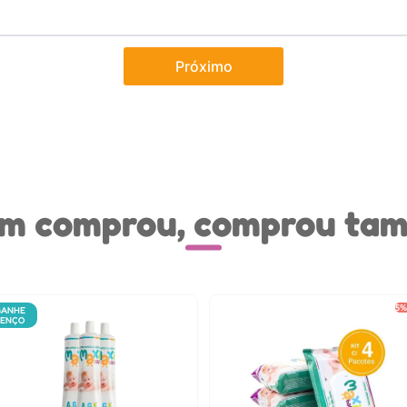
Próximo
m comprou, comprou ta
5
GANHE
LENÇO