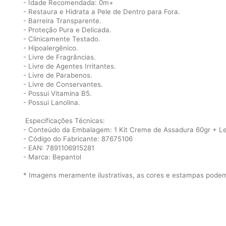
- Idade Recomendada: 0m+
- Restaura e Hidrata a Pele de Dentro para Fora.
- Barreira Transparente.
- Proteção Pura e Delicada.
- Clinicamente Testado.
- Hipoalergênico.
- Livre de Fragrâncias.
- Livre de Agentes Irritantes.
- Livre de Parabenos.
- Livre de Conservantes.
- Possui Vitamina B5.
- Possui Lanolina.
Especificações Técnicas:
- Conteúdo da Embalagem: 1 Kit Creme de Assadura 60gr + 
- Código do Fabricante: 87675106
- EAN: 7891106915281
- Marca: Bepantol
* Imagens meramente ilustrativas, as cores e estampas podem 