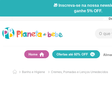
🎁 Inscreva-se na nossa newsle
ganhe 5% OFF.
De
O que vo
Home
Ofertas até 60% OFF
Alime
Banho e Higiene
Cremes, Pomadas e Lenços Umedecidos