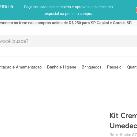
tter e
Faça seu cadastro completo e aproveite um desconto
especial na primeira compra
sconto no frete nas compras acima de R$ 250 para SP Capital e Grande SP.
cê busca?
ntação e Amamentação
Banho e Higiene
Brinquedos
Passeio
Quart
Kit Cre
Umedeci
Referência
:
87