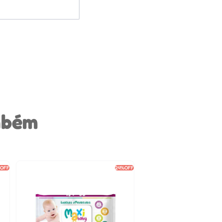
mbém
%
OFF
24%
OFF