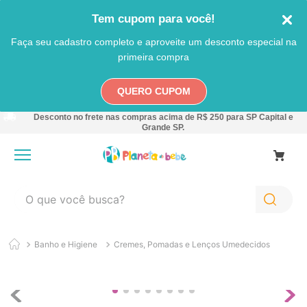
Tem cupom para você!
Faça seu cadastro completo e aproveite um desconto especial na
primeira compra
QUERO CUPOM
Desconto no frete nas compras acima de R$ 250 para SP Capital e
Grande SP.
O que você busca?
TERMOS MAIS BUSCADOS
Banho e Higiene
Cremes, Pomadas e Lenços Umedecidos
1
º
carro
2
º
banheira
3
º
pokemon