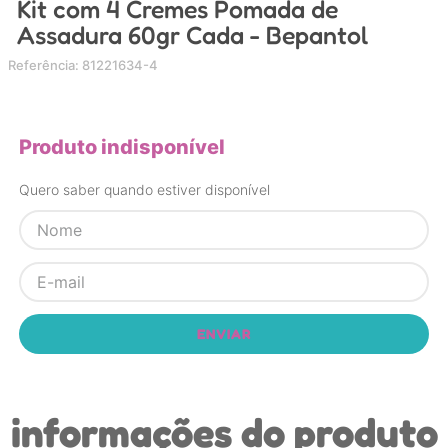
Kit com 4 Cremes Pomada de
4
º
carrinho
Assadura 60gr Cada - Bepantol
5
º
chupeta
Referência
:
81221634-4
6
º
nuk
7
º
carrinho bebe
Produto indisponível
8
º
mamadeira
Quero saber quando estiver disponível
9
º
brinquedo banho
10
º
brinquedo
ENVIAR
informações do produto