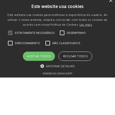
×
Este website usa cookies
Atendimento
+
Este website usa cookies para melhorar a experiência do usuário. Ao
Siga-nos nas Redes
utilizar o nosso website, estará a concordar com todos os cookies de
acordo com nossa Política de Cookies.
Ler mais
ESTRITAMENTE NECESSÁRIOS
DESEMPENHO
DIRECIONAMENTO
NÃO CLASSIFICADOS
ACEITAR TODOS
RECUSAR TODOS
MOSTRAR DETALHES
POWERED BY COOKIE-SCRIPT
Estritamente necessários
Desempenho
Direcionamento
Não classificados
PLANETA - IMPORTACAO E DISTRIBUICAO DE BRINQUEDOS LTDA CNPJ
Os cookies estritamente necessários permitem a funcionalidade central
13.434.272/0001-41
do website, como login de usuário e gestão da conta. O site não pode
ser utilizado corretamente sem os cookies estritamente necessários.