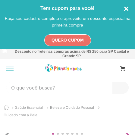
Tem cupom para você!
Faça seu cadastro completo e aproveite um desconto especial na
primeira compra
QUERO CUPOM
Desconto no frete nas compras acima de R$ 250 para SP Capital e
Grande SP.
O que você busca?
TERMOS MAIS BUSCADOS
Saúde Essencial
Beleza e Cuidado Pessoal
1
º
carro
Cuidado com a Pele
2
º
banheira
3
º
pokemon