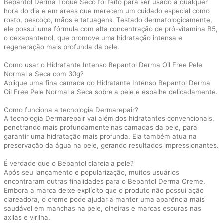
Bepantol Derma Toque Seco foi feito para ser usado a qualquer
hora do dia e em áreas que merecem um cuidado especial como
rosto, pescoço, mãos e tatuagens. Testado dermatologicamente,
ele possui uma fórmula com alta concentração de pró-vitamina B5,
o dexapantenol, que promove uma hidratação intensa e
regeneração mais profunda da pele.
Como usar o Hidratante Intenso Bepantol Derma Oil Free Pele
Normal a Seca com 30g?
Aplique uma fina camada do Hidratante Intenso Bepantol Derma
Oil Free Pele Normal a Seca sobre a pele e espalhe delicadamente.
Como funciona a tecnologia Dermarepair?
A tecnologia Dermarepair vai além dos hidratantes convencionais,
penetrando mais profundamente nas camadas da pele, para
garantir uma hidratação mais profunda. Ela também atua na
preservação da água na pele, gerando resultados impressionantes.
É verdade que o Bepantol clareia a pele?
Após seu lançamento e popularização, muitos usuários
encontraram outras finalidades para o Bepantol Derma Creme.
Embora a marca deixe explícito que o produto não possui ação
clareadora, o creme pode ajudar a manter uma aparência mais
saudável em manchas na pele, olheiras e marcas escuras nas
axilas e virilha.