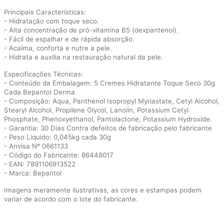
Principais Características:
- Hidratação com toque seco.
- Alta concentração de pró-vitamina B5 (dexpantenol).
- Fácil de espalhar e de rápida absorção.
- Acalma, conforta e nutre a pele.
- Hidrata e auxilia na restauração natural da pele.
Especificações Técnicas:
- Conteúdo da Embalagem: 5 Cremes Hidratante Toque Seco 30g
Cada Bepantol Derma
- Composição: Aqua, Panthenol Isopropyl Myriastate, Cetyl Alcohol,
Stearyl Alcohol, Propilene Glycol, Lanolin, Potassium Cetyl
Phosphate, Phenoxyethanol, Pantolactone, Potassium Hydroxide.
- Garantia: 30 Dias Contra defeitos de fabricação pelo fabricante
- Peso Liquido: 0,045kg cada 30g
- Anvisa Nº 0661133
- Código do Fabricante: 86448017
- EAN: 7891106913522
- Marca: Bepantol
Imagens meramente ilustrativas, as cores e estampas podem
variar de acordo com o lote do fabricante.