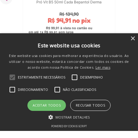
Pró Vit B5 50ml Cada Bepantol Derma
R$
134
,
90
R$
94
,
91
no pix
R$
99
,
91
em até
1
x
R$
99
,
91
sem juros
×
COMPRAR
Este website usa cookies
Este website usa cookies para melhorar a experiência do usuário. Ao
utilizar o nosso website, estará a concordar com todos os cookies de
acordo com nossa Política de Cookies.
Ler mais
ESTRITAMENTE NECESSÁRIOS
DESEMPENHO
DIRECIONAMENTO
NÃO CLASSIFICADOS
Você também vai amar
ACEITAR TODOS
RECUSAR TODOS
💛
MOSTRAR DETALHES
POWERED BY COOKIE-SCRIPT