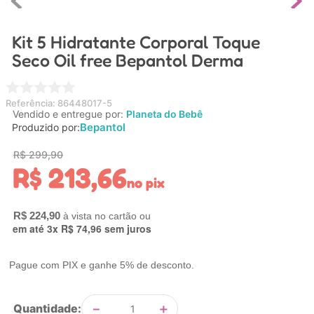
4
º
carrinho
Kit 5 Hidratante Corporal Toque
5
º
chupeta
Seco Oil free Bepantol Derma
6
º
nuk
7
º
carrinho bebe
Referência
:
86448017-5
8
º
mamadeira
Vendido e entregue por:
Planeta do Bebê
Bepantol
Produzido por:
9
º
brinquedo banho
R$
299
,
90
10
º
carro eletrico
R$
213
,
66
no pix
R$
224
,
90
em até
3
x
R$
74
,
96
sem juros
Pague com PIX e ganhe 5% de desconto.
－
＋
Quantidade