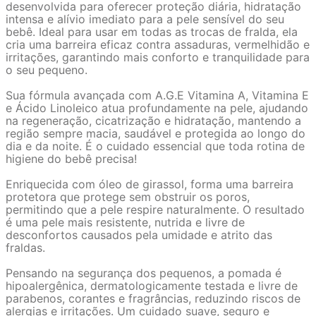
desenvolvida para oferecer proteção diária, hidratação
intensa e alívio imediato para a pele sensível do seu
bebê. Ideal para usar em todas as trocas de fralda, ela
cria uma barreira eficaz contra assaduras, vermelhidão e
irritações, garantindo mais conforto e tranquilidade para
o seu pequeno.
Sua fórmula avançada com A.G.E Vitamina A, Vitamina E
e Ácido Linoleico atua profundamente na pele, ajudando
na regeneração, cicatrização e hidratação, mantendo a
região sempre macia, saudável e protegida ao longo do
dia e da noite. É o cuidado essencial que toda rotina de
higiene do bebê precisa!
Enriquecida com óleo de girassol, forma uma barreira
protetora que protege sem obstruir os poros,
permitindo que a pele respire naturalmente. O resultado
é uma pele mais resistente, nutrida e livre de
desconfortos causados pela umidade e atrito das
fraldas.
Pensando na segurança dos pequenos, a pomada é
hipoalergênica, dermatologicamente testada e livre de
parabenos, corantes e fragrâncias, reduzindo riscos de
alergias e irritações. Um cuidado suave, seguro e