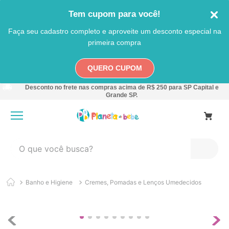
Tem cupom para você!
Faça seu cadastro completo e aproveite um desconto especial na
primeira compra
QUERO CUPOM
Desconto no frete nas compras acima de R$ 250 para SP Capital e
Grande SP.
O que você busca?
TERMOS MAIS BUSCADOS
Banho e Higiene
Cremes, Pomadas e Lenços Umedecidos
1
º
carro
2
º
banheira
3
º
pokemon