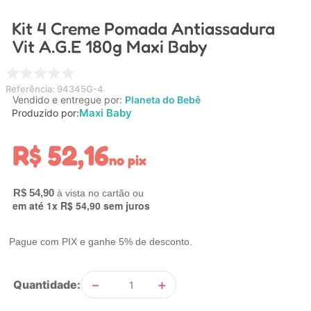
4
º
nuk
Kit 4 Creme Pomada Antiassadura
5
º
chupeta
Vit A.G.E 180g Maxi Baby
6
º
brinquedo banho
7
º
mamadeira
Referência
:
94345G-4
Vendido e entregue por:
Planeta do Bebê
8
º
carrinho
Maxi Baby
Produzido por:
9
º
carrinho bebe
R$
52
,
16
no pix
10
º
brinquedo
R$
54
,
90
em até
1
x
R$
54
,
90
sem juros
Pague com PIX e ganhe 5% de desconto.
－
＋
Quantidade