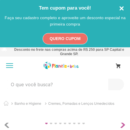
Tem cupom para você!
Faça seu cadastro completo e aproveite um desconto especial na
primeira compra
QUERO CUPOM
Desconto no frete nas compras acima de R$ 250 para SP Capital e
Grande SP.
O que você busca?
TERMOS MAIS BUSCADOS
Banho e Higiene
Cremes, Pomadas e Lenços Umedecidos
1
º
carro
2
º
banheira
3
º
pokemon