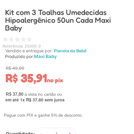
4
º
carrinho
Kit com 3 Toalhas Umedecidas
5
º
chupeta
Hipoalergênico 50un Cada Maxi
Baby
6
º
nuk
7
º
carrinho bebe
Referência
:
25000-3
8
º
mamadeira
Vendido e entregue por:
Planeta do Bebê
Maxi Baby
Produzido por:
9
º
brinquedo banho
R$
49
,
90
10
º
carro eletrico
R$
35
,
91
no pix
R$
37
,
80
em até
1
x
R$
37
,
80
sem juros
Pague com PIX e ganhe 5% de desconto.
－
＋
Quantidade