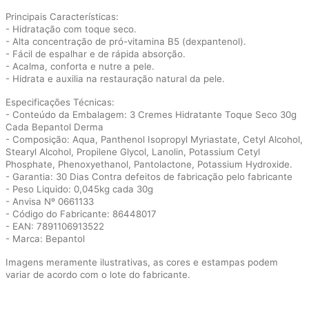
Principais Características:
- Hidratação com toque seco.
- Alta concentração de pró-vitamina B5 (dexpantenol).
- Fácil de espalhar e de rápida absorção.
- Acalma, conforta e nutre a pele.
- Hidrata e auxilia na restauração natural da pele.
Especificações Técnicas:
- Conteúdo da Embalagem: 3 Cremes Hidratante Toque Seco 30g
Cada Bepantol Derma
- Composição: Aqua, Panthenol Isopropyl Myriastate, Cetyl Alcohol,
Stearyl Alcohol, Propilene Glycol, Lanolin, Potassium Cetyl
Phosphate, Phenoxyethanol, Pantolactone, Potassium Hydroxide.
- Garantia: 30 Dias Contra defeitos de fabricação pelo fabricante
- Peso Liquido: 0,045kg cada 30g
- Anvisa Nº 0661133
- Código do Fabricante: 86448017
- EAN: 7891106913522
- Marca: Bepantol
Imagens meramente ilustrativas, as cores e estampas podem
variar de acordo com o lote do fabricante.