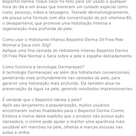
Bepantol Derma Toque Seco foi feito para ser usado a qualquer
hora do dia e em áreas que merecem um cuidado especial como
rosto, pescoço, mãos e tatuagens. Testado dermatologicamente,
ele possui uma fórmula com alta concentração de pró-vitamina B5,
o dexapantenol, que promove uma hidratação intensa e
regeneração mais profunda da pele.
Como usar o Hidratante Intenso Bepantol Derma Oil Free Pele
Normal a Seca com 30g?
Aplique uma fina camada do Hidratante Intenso Bepantol Derma
Oil Free Pele Normal a Seca sobre a pele e espalhe delicadamente.
Como funciona a tecnologia Dermarepair?
A tecnologia Dermarepair vai além dos hidratantes convencionais,
penetrando mais profundamente nas camadas da pele, para
garantir uma hidratação mais profunda. Ela também atua na
preservação da água na pele, gerando resultados impressionantes.
É verdade que o Bepantol clareia a pele?
Após seu lançamento e popularização, muitos usuários
encontraram outras finalidades para o Bepantol Derma Creme.
Embora a marca deixe explícito que o produto não possui ação
clareadora, o creme pode ajudar a manter uma aparência mais
saudável em manchas na pele, olheiras e marcas escuras nas
axilas e virilha.