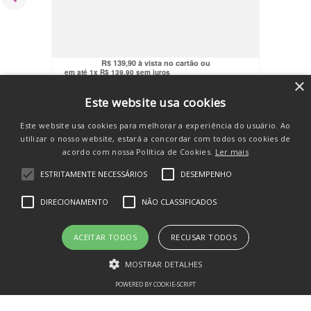
Revitalizante + Restaurador 50ml Cada
Bepantol Derma
R$
159
,
90
R$
132
,
91
no pix
R$
139
,
90
em até
1
x
R$
139
,
90
sem juros
×
COMPRAR
Este website usa cookies
Este website usa cookies para melhorar a experiência do usuário. Ao
utilizar o nosso website, estará a concordar com todos os cookies de
acordo com nossa Política de Cookies.
Ler mais
ESTRITAMENTE NECESSÁRIOS
DESEMPENHO
DIRECIONAMENTO
NÃO CLASSIFICADOS
Você também vai amar
ACEITAR TODOS
RECUSAR TODOS
💛
MOSTRAR DETALHES
POWERED BY COOKIE-SCRIPT