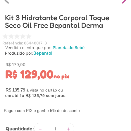
4
º
carrinho
Kit 3 Hidratante Corporal Toque
5
º
chupeta
Seco Oil Free Bepantol Derma
6
º
nuk
7
º
carrinho bebe
Referência
:
86448017-3
8
º
mamadeira
Vendido e entregue por:
Planeta do Bebê
Bepantol
Produzido por:
9
º
brinquedo banho
R$
179
,
90
10
º
brinquedo
R$
129
,
00
no pix
R$
135
,
79
em até
1
x
R$
135
,
79
sem juros
Pague com PIX e ganhe 5% de desconto.
－
＋
Quantidade