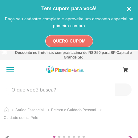
Tem cupom para você!
Faça seu cadastro completo e aproveite um desconto especial na
primeira compra
QUERO CUPOM
Desconto no frete nas compras acima de R$ 250 para SP Capital e
Grande SP.
O que você busca?
TERMOS MAIS BUSCADOS
Saúde Essencial
Beleza e Cuidado Pessoal
1
º
carro
Cuidado com a Pele
2
º
banheira
3
º
pokemon