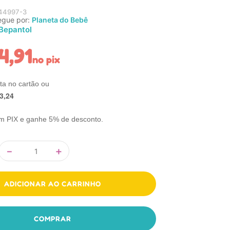
44997-3
egue por:
Planeta do Bebê
Bepantol
4
,
91
no pix
3
,
24
m PIX e ganhe 5% de desconto.
－
＋
ADICIONAR AO CARRINHO
COMPRAR