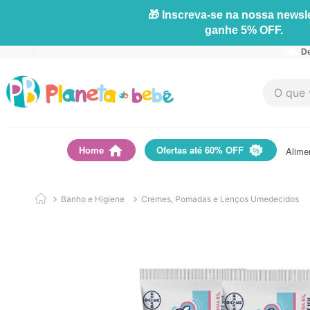
🎁 Inscreva-se na nossa newsle
ganhe 5% OFF.
De
O que vo
Home
Ofertas até 60% OFF
Alime
Banho e Higiene
Cremes, Pomadas e Lenços Umedecidos