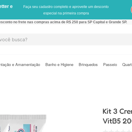
tter e
Faça seu cadastro completo e aproveite um desconto
especial na primeira compra
sconto no frete nas compras acima de R$ 250 para SP Capital e Grande SP.
cê busca?
ntação e Amamentação
Banho e Higiene
Brinquedos
Passeio
Quart
Kit 3 Cr
VitB5 2