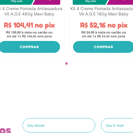
it 4 Creme Pomada Antiassadura
Kit 4 Creme Pomada Antiassadu
Vit A.G.E 480g Maxi Baby
Vit A.G.E 180g Maxi Baby
R$
104
,
41
no pix
R$
52
,
16
no pix
R$
109
,
90
R$
54
,
90
em até
1
x
R$
109
,
90
sem juros
em até
1
x
R$
54
,
90
sem juros
COMPRAR
COMPRAR
os