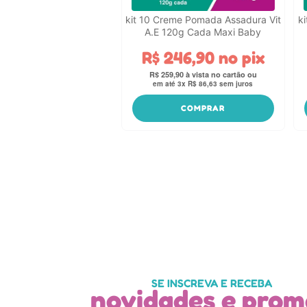
kit 10 Creme Pomada Assadura Vit
k
A.E 120g Cada Maxi Baby
R$
246
,
90
no pix
R$
259
,
90
em até
3
x
R$
86
,
63
sem juros
COMPRAR
SE INSCREVA E RECEBA
novidades e prom