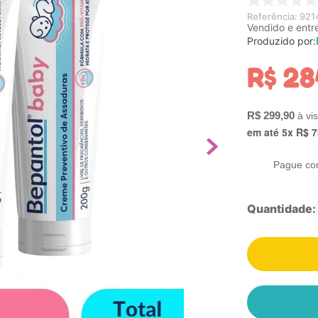
Referência
:
921
Vendido e entr
Produzido por:
R$
28
R$
299
,
90
em até
5
x
R$
7
Pague co
Quantidade