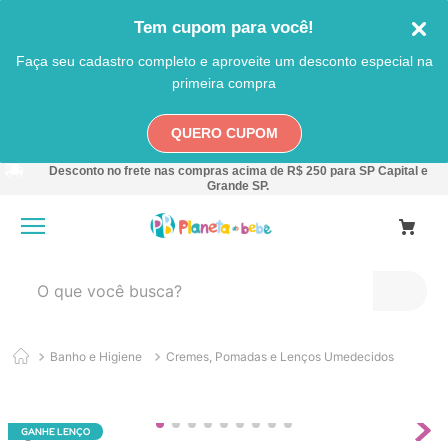
Tem cupom para você!
Faça seu cadastro completo e aproveite um desconto especial na
primeira compra
QUERO CUPOM
Desconto no frete nas compras acima de R$ 250 para SP Capital e
Grande SP.
O que você busca?
TERMOS MAIS BUSCADOS
Banho e Higiene
Cremes, Pomadas e Lenços Umedecidos
1
º
carro
2
º
banheira
3
º
pokemon
GANHE LENÇO