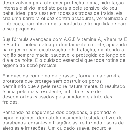
desenvolvida para oferecer proteção diária, hidratação
intensa e alívio imediato para a pele sensível do seu
bebê. Ideal para usar em todas as trocas de fralda, ela
cria uma barreira eficaz contra assaduras, vermelhidão e
irritações, garantindo mais conforto e tranquilidade para
o seu pequeno.
Sua fórmula avançada com A.G.E Vitamina A, Vitamina E
e Ácido Linoleico atua profundamente na pele, ajudando
na regeneração, cicatrização e hidratação, mantendo a
região sempre macia, saudável e protegida ao longo do
dia e da noite. É o cuidado essencial que toda rotina de
higiene do bebê precisa!
Enriquecida com óleo de girassol, forma uma barreira
protetora que protege sem obstruir os poros,
permitindo que a pele respire naturalmente. O resultado
é uma pele mais resistente, nutrida e livre de
desconfortos causados pela umidade e atrito das
fraldas.
Pensando na segurança dos pequenos, a pomada é
hipoalergênica, dermatologicamente testada e livre de
parabenos, corantes e fragrâncias, reduzindo riscos de
alergias e irritações. Um cuidado suave, seguro e