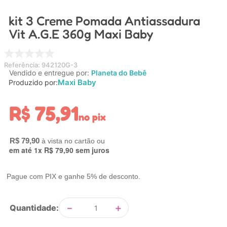
4
º
carrinho
kit 3 Creme Pomada Antiassadura
5
º
chupeta
Vit A.G.E 360g Maxi Baby
6
º
nuk
7
º
carrinho bebe
Referência
:
942120G-3
Vendido e entregue por:
Planeta do Bebê
8
º
mamadeira
Maxi Baby
Produzido por:
9
º
brinquedo banho
R$
75
,
91
no pix
10
º
brinquedo
R$
79
,
90
em até
1
x
R$
79
,
90
sem juros
Pague com PIX e ganhe 5% de desconto.
－
＋
Quantidade