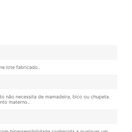
e lote fabricado.
to não necessita de mamadeira, bico ou chupeta.
ento materno.
com hipersensibilidade conhecida a qualquer um