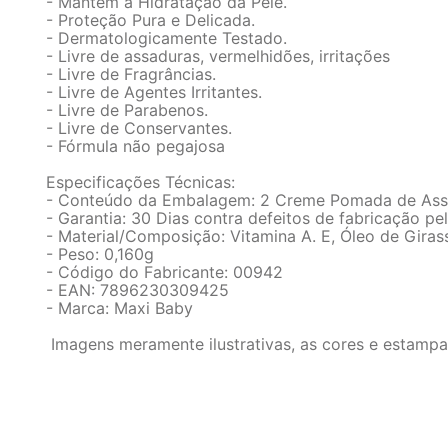
- Mantém a Hidratação da Pele.
- Proteção Pura e Delicada.
- Dermatologicamente Testado.
- Livre de assaduras, vermelhidões, irritações
- Livre de Fragrâncias.
- Livre de Agentes Irritantes.
- Livre de Parabenos.
- Livre de Conservantes.
- Fórmula não pegajosa
Especificações Técnicas:
- Conteúdo da Embalagem: 2 Creme Pomada de Ass
- Garantia: 30 Dias contra defeitos de fabricação pe
- Material/Composição: Vitamina A. E, Óleo de Girass
- Peso: 0,160g
- Código do Fabricante: 00942
- EAN: 7896230309425
- Marca: Maxi Baby
Imagens meramente ilustrativas, as cores e estampa