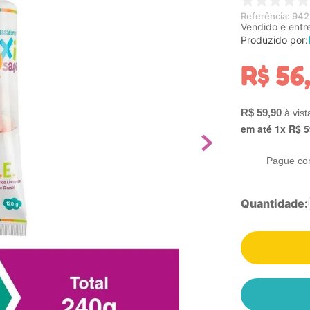
Referência
:
942
Vendido e entr
Produzido por:
R$
56
R$
59
,
90
em até
1
x
R$
5
Pague co
Quantidade