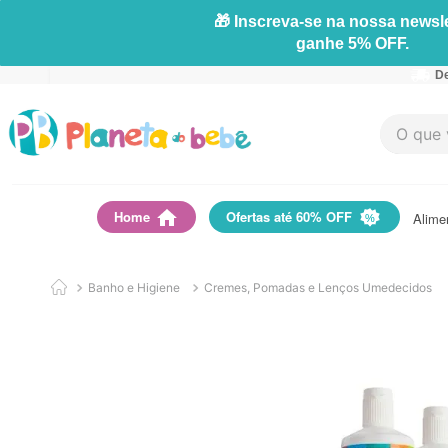
🎁 Inscreva-se na nossa newsle
ganhe 5% OFF.
De
O que vo
Home
Ofertas até 60% OFF
Alime
Banho e Higiene
Cremes, Pomadas e Lenços Umedecidos