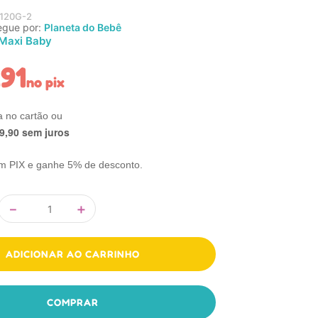
120G-2
egue por:
Planeta do Bebê
Maxi Baby
,
91
no pix
9
,
90
sem juros
m PIX e ganhe 5% de desconto.
－
＋
ADICIONAR AO CARRINHO
COMPRAR