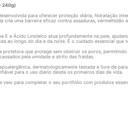
e 240g)
envolvida para oferecer proteção diária, hidratação intens
la cria uma barreira eficaz contra assaduras, vermelhidão e
a E e Ácido Linoleico atua profundamente na pele, ajudand
a ao longo do dia e da noite. É o cuidado essencial que t
a protetora que protege sem obstruir os poros, permitindo 
 causados pela umidade e atrito das fraldas.
oalergênica, dermatologicamente testada e livre de parab
fiável para o uso diário desde os primeiros dias de vida.
e veio para completar o seu portifólio com produtos essen