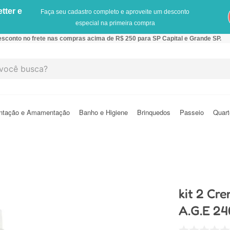
tter e
Faça seu cadastro completo e aproveite um desconto
especial na primeira compra
sconto no frete nas compras acima de R$ 250 para SP Capital e Grande SP.
cê busca?
ntação e Amamentação
Banho e Higiene
Brinquedos
Passeio
Quart
kit 2 Cr
A.G.E 24