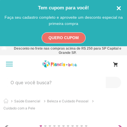
Tem cupom para você!
Faça seu cadastro completo e aproveite um desconto especial na
primeira compra
QUERO CUPOM
Desconto no frete nas compras acima de R$ 250 para SP Capital e
Grande SP.
O que você busca?
TERMOS MAIS BUSCADOS
Saúde Essencial
Beleza e Cuidado Pessoal
1
º
carro
Cuidado com a Pele
2
º
banheira
3
º
pokemon