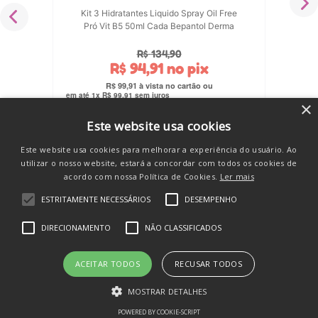
Kit 3 Hidratantes Liquido Spray Oil Free
Pró Vit B5 50ml Cada Bepantol Derma
R$
134
,
90
R$
94
,
91
no pix
R$
99
,
91
em até
1
x
R$
99
,
91
sem juros
×
COMPRAR
Este website usa cookies
Este website usa cookies para melhorar a experiência do usuário. Ao
utilizar o nosso website, estará a concordar com todos os cookies de
acordo com nossa Política de Cookies.
Ler mais
ESTRITAMENTE NECESSÁRIOS
DESEMPENHO
DIRECIONAMENTO
NÃO CLASSIFICADOS
Você também vai amar
ACEITAR TODOS
RECUSAR TODOS
💛
MOSTRAR DETALHES
POWERED BY COOKIE-SCRIPT