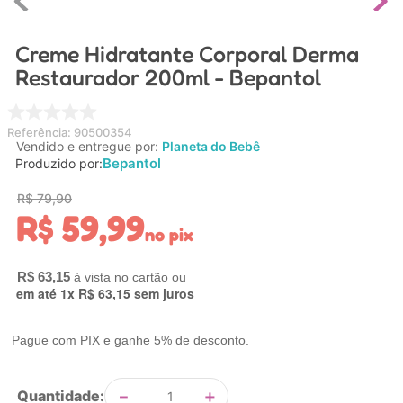
4
º
carrinho
Creme Hidratante Corporal Derma
5
º
chupeta
Restaurador 200ml - Bepantol
6
º
nuk
7
º
carrinho bebe
Referência
:
90500354
8
º
mamadeira
Vendido e entregue por:
Planeta do Bebê
Bepantol
Produzido por:
9
º
brinquedo banho
R$
79
,
90
10
º
carro eletrico
R$
59
,
99
no pix
R$
63
,
15
em até
1
x
R$
63
,
15
sem juros
Pague com PIX e ganhe 5% de desconto.
－
＋
Quantidade