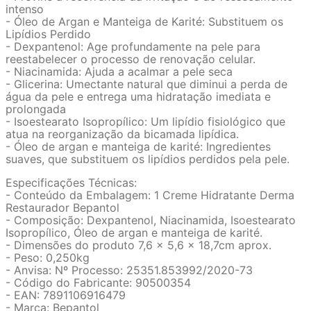
intenso
- Óleo de Argan e Manteiga de Karité: Substituem os
Lipídios Perdido
- Dexpantenol: Age profundamente na pele para
reestabelecer o processo de renovação celular.
- Niacinamida: Ajuda a acalmar a pele seca
- Glicerina: Umectante natural que diminui a perda de
água da pele e entrega uma hidratação imediata e
prolongada
- Isoestearato Isopropílico: Um lipídio fisiológico que
atua na reorganização da bicamada lipídica.
- Óleo de argan e manteiga de karité: Ingredientes
suaves, que substituem os lipídios perdidos pela pele.
Especificações Técnicas:
- Conteúdo da Embalagem: 1 Creme Hidratante Derma
Restaurador Bepantol
- Composição: Dexpantenol, Niacinamida, Isoestearato
Isopropílico, Óleo de argan e manteiga de karité.
- Dimensões do produto ‎7,6 x 5,6 x 18,7cm aprox.
- Peso: 0,250kg
- Anvisa: Nº Processo: 25351.853992/2020-73
- Código do Fabricante: 90500354
- EAN: 7891106916479
- Marca: Bepantol