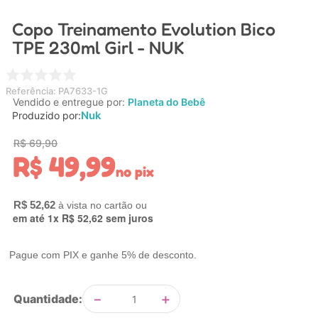
4
º
nuk
Copo Treinamento Evolution Bico
5
º
chupeta
TPE 230ml Girl - NUK
6
º
brinquedo banho
7
º
mamadeira
Referência
:
PA7633-1G
Vendido e entregue por:
Planeta do Bebê
8
º
carrinho
Nuk
Produzido por:
9
º
carrinho bebe
R$
69
,
90
R$
49
,
99
10
º
brinquedo
no pix
R$
52
,
62
em até
1
x
R$
52
,
62
sem juros
Pague com PIX e ganhe 5% de desconto.
－
＋
Quantidade