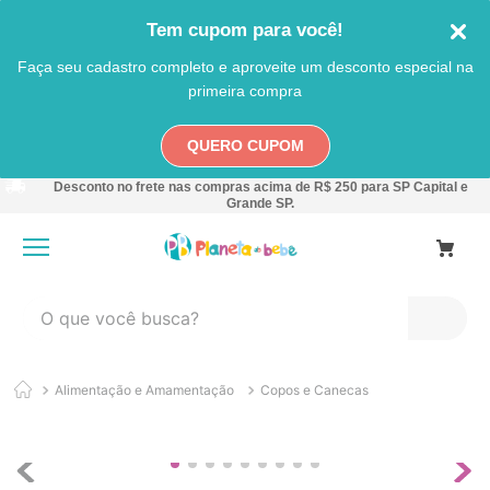
Tem cupom para você!
Faça seu cadastro completo e aproveite um desconto especial na
primeira compra
QUERO CUPOM
Desconto no frete nas compras acima de R$ 250 para SP Capital e
Grande SP.
O que você busca?
TERMOS MAIS BUSCADOS
Alimentação e Amamentação
Copos e Canecas
1
º
carro
2
º
banheira
3
º
pokemon