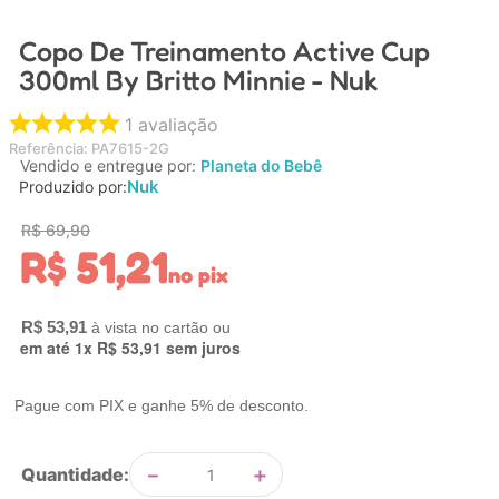
4
º
carrinho
Copo De Treinamento Active Cup
5
º
chupeta
300ml By Britto Minnie - Nuk
6
º
nuk
1
avaliação
7
º
carrinho bebe
Referência
:
PA7615-2G
Vendido e entregue por:
Planeta do Bebê
8
º
mamadeira
Nuk
Produzido por:
9
º
brinquedo banho
R$
69
,
90
R$
51
,
21
10
º
carro eletrico
no pix
R$
53
,
91
em até
1
x
R$
53
,
91
sem juros
Pague com PIX e ganhe 5% de desconto.
－
＋
Quantidade