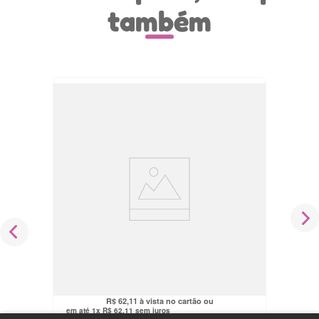
também
Copo de Treinamento Infantil 2 em 1
Mini-Me Flip Frozen Nuk
R$
69
,
90
R$
59
,
00
no pix
R$
62
,
11
em até
1
x
R$
62
,
11
sem juros