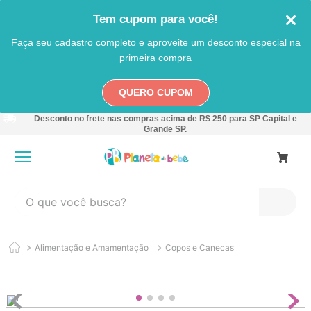
Tem cupom para você!
Faça seu cadastro completo e aproveite um desconto especial na
primeira compra
QUERO CUPOM
Desconto no frete nas compras acima de R$ 250 para SP Capital e
Grande SP.
O que você busca?
TERMOS MAIS BUSCADOS
Alimentação e Amamentação
Copos e Canecas
1
º
carro
2
º
banheira
3
º
pokemon