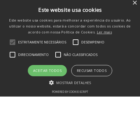
×
COMPRAR
Este website usa cookies
Este website usa cookies para melhorar a experiência do usuário. Ao
utilizar o nosso website, estará a concordar com todos os cookies de
acordo com nossa Política de Cookies.
Ler mais
ESTRITAMENTE NECESSÁRIOS
DESEMPENHO
SE INSCREVA E RECEBA
DIRECIONAMENTO
NÃO CLASSIFICADOS
novidades e promos
ACEITAR TODOS
RECUSAR TODOS
MOSTRAR DETALHES
POWERED BY COOKIE-SCRIPT
Estritamente necessários
Desempenho
Direcionamento
CADASTRAR
Não classificados
Os cookies estritamente necessários permitem a funcionalidade central
do website, como login de usuário e gestão da conta. O site não pode
ser utilizado corretamente sem os cookies estritamente necessários.