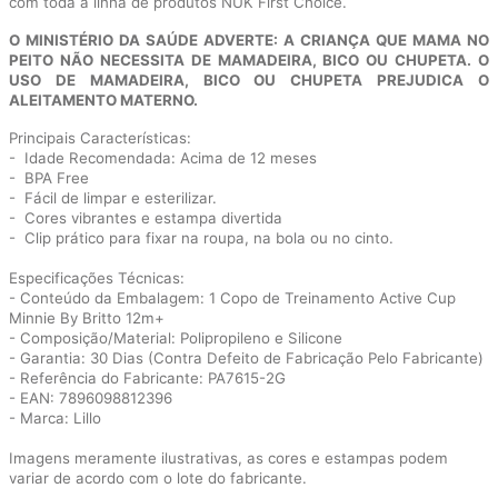
com toda a linha de produtos NUK First Choice.
O MINISTÉRIO DA SAÚDE ADVERTE: A CRIANÇA QUE MAMA NO
PEITO NÃO NECESSITA DE MAMADEIRA, BICO OU CHUPETA. O
USO DE MAMADEIRA, BICO OU CHUPETA PREJUDICA O
ALEITAMENTO MATERNO.
Principais Características:
- Idade Recomendada: Acima de 12 meses
- BPA Free
- Fácil de limpar e esterilizar.
- Cores vibrantes e estampa divertida
- Clip prático para fixar na roupa, na bola ou no cinto.
Especificações Técnicas:
- Conteúdo da Embalagem: 1 Copo d
e Treinamento Active Cup
Minnie By Britto 12m+
- Composição/Material: Polipropileno e Silicone
- Garantia: 30 Dias (Contra Defeito de Fabricação Pelo Fabricante)
- Referência do Fabricante: PA7615-2G
- EAN: 7896098812396
- Marca: Lillo
Imagens meramente ilustrativas, as cores e estampas podem
variar de acordo com o lote do fabricante.