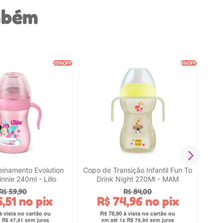
mbém
20%
OFF
6%
OFF
Copo
E
einamento Evolution
Copo de Transição Infantil Fun To
nnie 240ml - Lillo
Drink Night 270Ml - MAM
R$
59
,
90
R$
84
,
00
5
,
51
no pix
R$
74
,
96
no pix
R$
78
,
90
x
R$
47
,
91
sem juros
em até
1
x
R$
78
,
90
sem juros