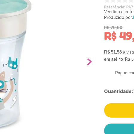
Referência
:
PA7
Vendido e entr
Produzido por:
R$
79
,
90
R$
49
R$
51
,
58
em até
1
x
R$
5
Pague co
Quantidade