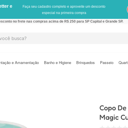
tter e
Faça seu cadastro completo e aproveite um desconto
especial na primeira compra
sconto no frete nas compras acima de R$ 250 para SP Capital e Grande SP.
cê busca?
ntação e Amamentação
Banho e Higiene
Brinquedos
Passeio
Quart
Copo De 
Magic Cu