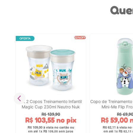
Que
23%
OFF
22%
OFF
OFERTA
e Cup
Nuk
Kit 2 Copos Treinamento Infantil
Copo de Treinamento I
Magic Cup 230ml Neutro Nuk
Mini-Me Flip Fr
R$
139
,
90
R$
69
,
9
R$
103
,
55
no pix
R$
59
,
00
n
R$
109
,
00
R$
62
,
11
em até
1
x
R$
109
,
00
sem juros
em até
1
x
R$
62
,
11