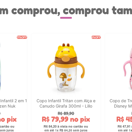
m comprou, comprou ta
11%
OFF
6%
OFF
nfantil 2 em 1
Copo Infantil Tritan com Alça e
Copo de Tr
ozen Nuk
Canudo Girafa 300ml - Lillo
Disney Mi
0
R$
89
,
90
o pix
R$
79
,
99
no pix
R$
4
R$
84
,
20
R$
47
,
91
sem juros
em até
1
x
R$
84
,
20
sem juros
em até
1