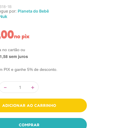
618-1B
egue por:
Planeta do Bebê
Nuk
,
00
no pix
1
,
58
sem juros
m PIX e ganhe 5% de desconto.
－
＋
ADICIONAR AO CARRINHO
COMPRAR