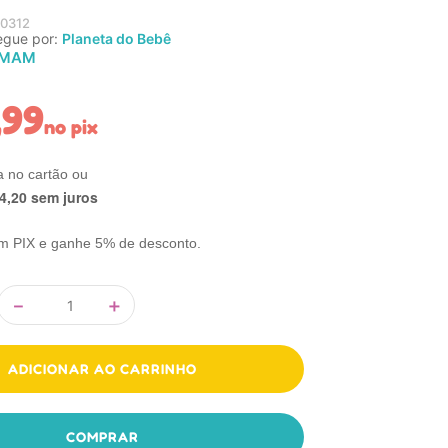
0312
egue por:
Planeta do Bebê
MAM
,
99
no pix
4
,
20
sem juros
m PIX e ganhe 5% de desconto.
－
＋
ADICIONAR AO CARRINHO
COMPRAR