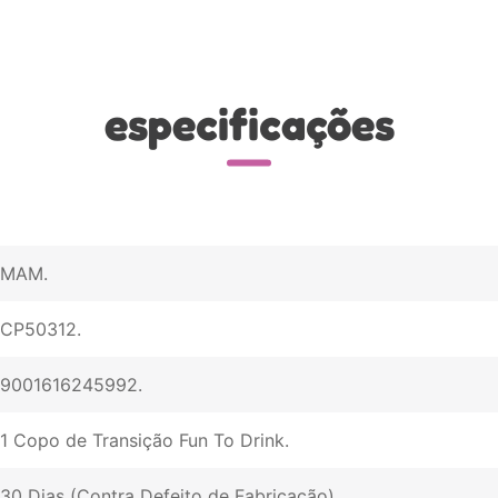
especificações
MAM
CP50312
9001616245992
1 Copo de Transição Fun To Drink
30 Dias (Contra Defeito de Fabricação)