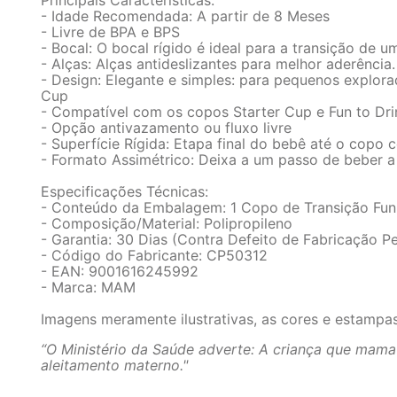
Principais Características:
- Idade Recomendada: A partir de 8 Meses
- Livre de BPA e BPS
- Bocal: O bocal rígido é ideal para a transição de
- Alças: Alças antideslizantes para melhor aderênci
- Design: Elegante e simples: para pequenos explora
Cup
- Compatível com os copos Starter Cup e Fun to Dri
- Opção antivazamento ou fluxo livre
- Superfície Rígida: Etapa final do bebê até o copo 
- Formato Assimétrico: Deixa a um passo de beber a
Especificações Técnicas:
- Conteúdo da Embalagem: 1 Copo de Transição Fun
- Composição/Material: Polipropileno
- Garantia: 30 Dias (Contra Defeito de Fabricação Pe
- Código do Fabricante: CP50312
- EAN: 9001616245992
- Marca: MAM
Imagens meramente ilustrativas, as cores e estampa
“O Ministério da Saúde adverte: A criança que mama
aleitamento materno."