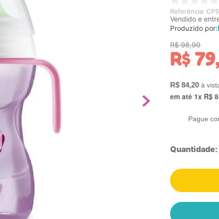
Referência
:
CP5
Vendido e entr
Produzido por:
R$
98
,
90
R$
79
R$
84
,
20
em até
1
x
R$
8
Pague co
Quantidade