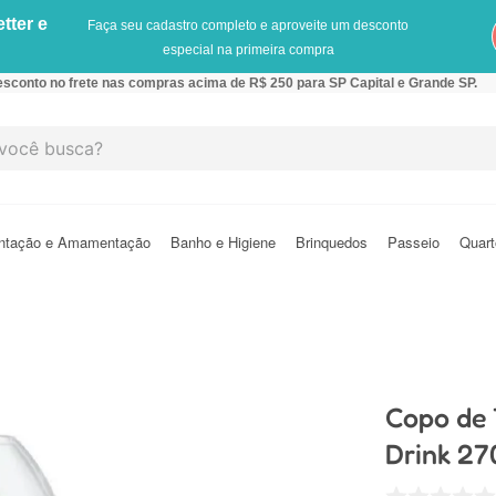
tter e
Faça seu cadastro completo e aproveite um desconto
especial na primeira compra
sconto no frete nas compras acima de R$ 250 para SP Capital e Grande SP.
cê busca?
ntação e Amamentação
Banho e Higiene
Brinquedos
Passeio
Quart
Copo de 
Drink 2