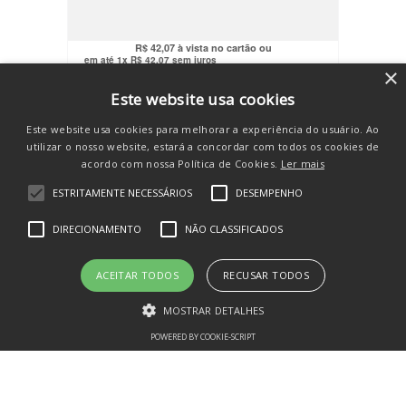
R$
59
,
90
R$
39
,
97
no pix
R$
42
,
07
em até
1
x
R$
42
,
07
sem juros
×
COMPRAR
Este website usa cookies
Este website usa cookies para melhorar a experiência do usuário. Ao
utilizar o nosso website, estará a concordar com todos os cookies de
acordo com nossa Política de Cookies.
Ler mais
ESTRITAMENTE NECESSÁRIOS
DESEMPENHO
SE INSCREVA E RECEBA
DIRECIONAMENTO
NÃO CLASSIFICADOS
novidades e promos
ACEITAR TODOS
RECUSAR TODOS
MOSTRAR DETALHES
POWERED BY COOKIE-SCRIPT
Estritamente necessários
Desempenho
Direcionamento
CADASTRAR
Não classificados