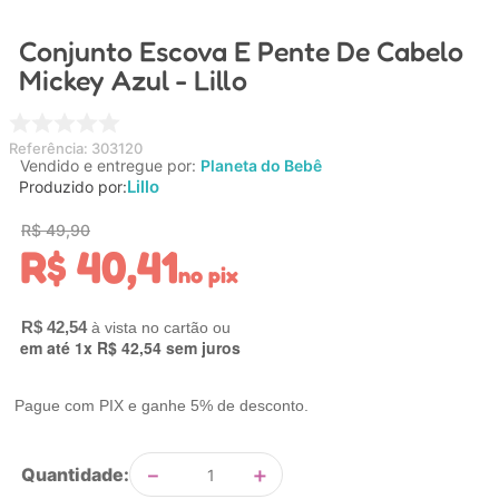
4
º
carrinho
Conjunto Escova E Pente De Cabelo
5
º
chupeta
Mickey Azul - Lillo
6
º
nuk
7
º
carrinho bebe
Referência
:
303120
Vendido e entregue por:
Planeta do Bebê
8
º
mamadeira
Lillo
Produzido por:
9
º
brinquedo banho
R$
49
,
90
R$
40
,
41
10
º
brinquedo
no pix
R$
42
,
54
em até
1
x
R$
42
,
54
sem juros
Pague com PIX e ganhe 5% de desconto.
－
＋
Quantidade