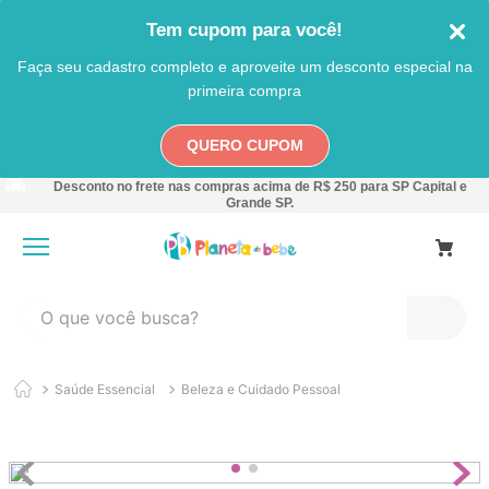
Tem cupom para você!
Faça seu cadastro completo e aproveite um desconto especial na
primeira compra
QUERO CUPOM
Desconto no frete nas compras acima de R$ 250 para SP Capital e
Grande SP.
O que você busca?
TERMOS MAIS BUSCADOS
Saúde Essencial
Beleza e Cuidado Pessoal
1
º
carro
2
º
banheira
3
º
pokemon