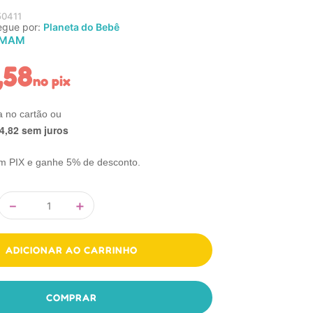
0411
egue por:
Planeta do Bebê
MAM
,
58
no pix
4
,
82
sem juros
m PIX e ganhe 5% de desconto.
－
＋
ADICIONAR AO CARRINHO
COMPRAR