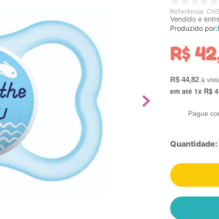
Referência
:
CH5
Vendido e entr
Produzido por:
R$
42
R$
44
,
82
em até
1
x
R$
4
Pague co
Quantidade