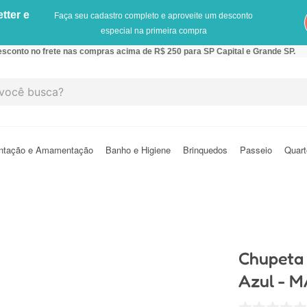
tter e
Faça seu cadastro completo e aproveite um desconto
especial na primeira compra
sconto no frete nas compras acima de R$ 250 para SP Capital e Grande SP.
cê busca?
ntação e Amamentação
Banho e Higiene
Brinquedos
Passeio
Quart
Chupeta 
Azul - 