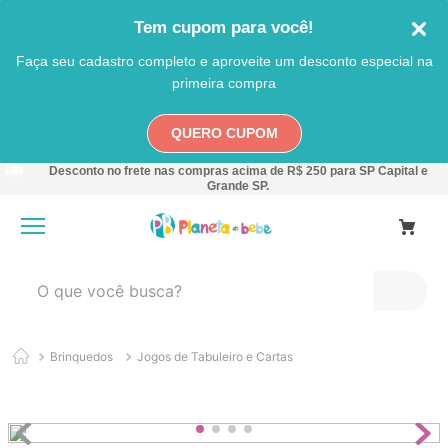
Tem cupom para você!
Faça seu cadastro completo e aproveite um desconto especial na
primeira compra
QUERO CUPOM
Desconto no frete nas compras acima de R$ 250 para SP Capital e
Grande SP.
O que você busca?
TERMOS MAIS BUSCADOS
Brinquedos
Jogos de Tabuleiro e Cartas
1
º
carro
2
º
banheira
3
º
pokemon