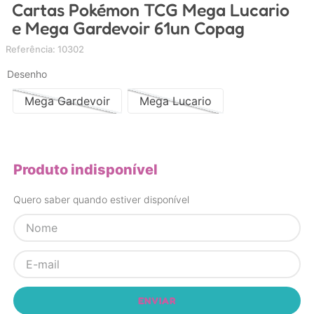
Cartas Pokémon TCG Mega Lucario
4
º
carrinho
e Mega Gardevoir 61un Copag
5
º
chupeta
Referência
:
10302
6
º
nuk
Desenho
7
º
carrinho bebe
Mega Gardevoir
Mega Lucario
8
º
mamadeira
9
º
brinquedo banho
10
º
brinquedo
Produto indisponível
Quero saber quando estiver disponível
ENVIAR