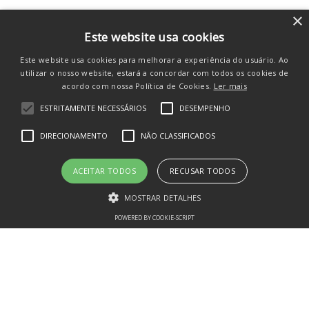
×
Este website usa cookies
Este website usa cookies para melhorar a experiência do usuário. Ao
utilizar o nosso website, estará a concordar com todos os cookies de
acordo com nossa Política de Cookies.
Ler mais
ESTRITAMENTE NECESSÁRIOS
DESEMPENHO
DIRECIONAMENTO
NÃO CLASSIFICADOS
Cartas Pokémon Equilíbrio Perfeito
ACEITAR TODOS
RECUSAR TODOS
Makuhita 19 Cards Copag
MOSTRAR DETALHES
R$
59
,
90
R$
52
,
16
no pix
POWERED BY COOKIE-SCRIPT
R$
54
,
90
em até
1
x
R$
54
,
90
sem juros
Estritamente necessários
Desempenho
Direcionamento
COMPRAR
Não classificados
Os cookies estritamente necessários permitem a funcionalidade central
do website, como login de usuário e gestão da conta. O site não pode