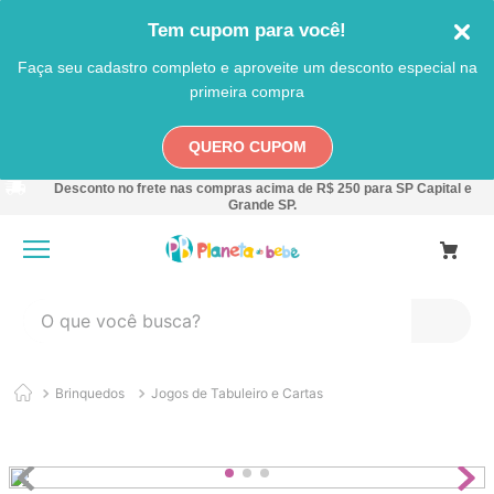
Tem cupom para você!
Faça seu cadastro completo e aproveite um desconto especial na
primeira compra
QUERO CUPOM
Desconto no frete nas compras acima de R$ 250 para SP Capital e
Grande SP.
O que você busca?
TERMOS MAIS BUSCADOS
Brinquedos
Jogos de Tabuleiro e Cartas
1
º
carro
2
º
banheira
3
º
pokemon