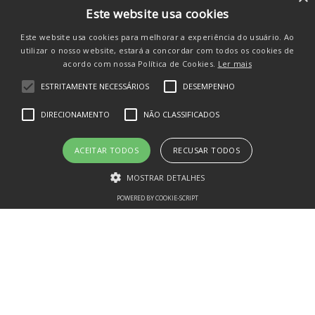
Este website usa cookies
Atendimento
+
Este website usa cookies para melhorar a experiência do usuário. Ao
Siga-nos nas Redes
utilizar o nosso website, estará a concordar com todos os cookies de
acordo com nossa Política de Cookies.
Ler mais
ESTRITAMENTE NECESSÁRIOS
DESEMPENHO
DIRECIONAMENTO
NÃO CLASSIFICADOS
ACEITAR TODOS
RECUSAR TODOS
MOSTRAR DETALHES
POWERED BY COOKIE-SCRIPT
Estritamente necessários
Desempenho
Direcionamento
Não classificados
PLANETA - IMPORTACAO E DISTRIBUICAO DE BRINQUEDOS LTDA CNPJ
Os cookies estritamente necessários permitem a funcionalidade central
13.434.272/0001-41
do website, como login de usuário e gestão da conta. O site não pode
ser utilizado corretamente sem os cookies estritamente necessários.