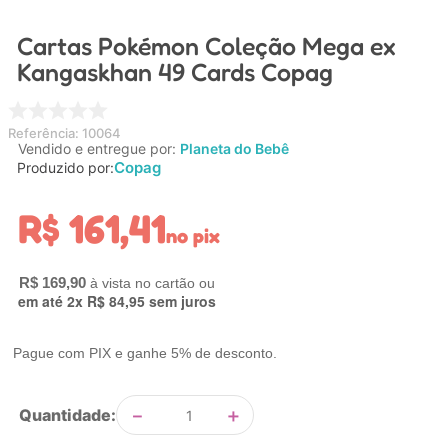
4
º
carrinho
Cartas Pokémon Coleção Mega ex
5
º
chupeta
Kangaskhan 49 Cards Copag
6
º
nuk
7
º
carrinho bebe
Referência
:
10064
Vendido e entregue por:
Planeta do Bebê
8
º
mamadeira
Copag
Produzido por:
9
º
brinquedo banho
R$
161
,
41
10
º
brinquedo
no pix
R$
169
,
90
em até
2
x
R$
84
,
95
sem juros
Pague com PIX e ganhe 5% de desconto.
－
＋
Quantidade