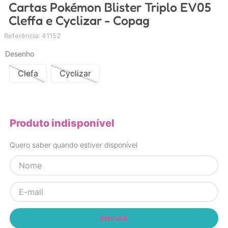
Cartas Pokémon Blister Triplo EV05
4
º
carrinho
Cleffa e Cyclizar - Copag
5
º
chupeta
Referência
:
41152
6
º
nuk
Desenho
7
º
carrinho bebe
Clefa
Cyclizar
8
º
mamadeira
9
º
brinquedo banho
10
º
brinquedo
Produto indisponível
Quero saber quando estiver disponível
ENVIAR