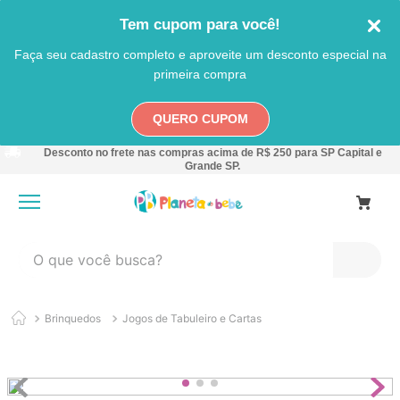
Tem cupom para você!
Faça seu cadastro completo e aproveite um desconto especial na
primeira compra
QUERO CUPOM
Desconto no frete nas compras acima de R$ 250 para SP Capital e
Grande SP.
O que você busca?
TERMOS MAIS BUSCADOS
Brinquedos
Jogos de Tabuleiro e Cartas
1
º
carro
2
º
banheira
3
º
pokemon