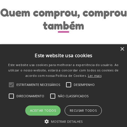
Quem comprou, comprou
também
×
Este website usa cookies
Este website usa cookies para melhorar a experiência do usuário. Ao
utilizar o nosso website, estará a concordar com todos os cookies de
acordo com nossa Política de Cookies.
Ler mais
ESTRITAMENTE NECESSÁRIOS
DESEMPENHO
DIRECIONAMENTO
NÃO CLASSIFICADOS
Cartas Pokémon Equilíbrio Perfeito
ACEITAR TODOS
RECUSAR TODOS
Makuhita 19 Cards Copag
MOSTRAR DETALHES
R$
59
,
90