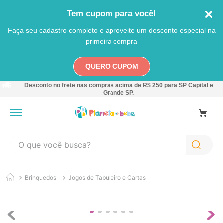
Tem cupom para você!
Faça seu cadastro completo e aproveite um desconto especial na
primeira compra
QUERO CUPOM
Desconto no frete nas compras acima de R$ 250 para SP Capital e
Grande SP.
O que você busca?
TERMOS MAIS BUSCADOS
Brinquedos
Jogos de Tabuleiro e Cartas
1
º
carro
2
º
banheira
3
º
pokemon