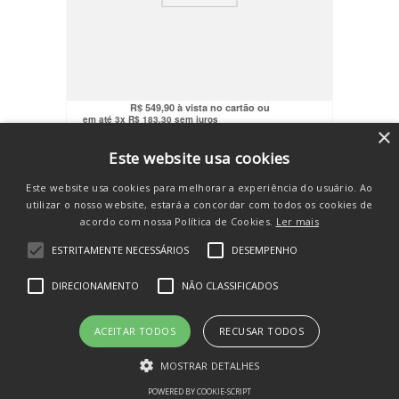
Cartas Pokémon Booster Equilíbrio
Perfeito c/144 Cards Copag
R$
522
,
41
no pix
R$
549
,
90
em até
3
x
R$
183
,
30
sem juros
×
COMPRAR
Este website usa cookies
Este website usa cookies para melhorar a experiência do usuário. Ao
utilizar o nosso website, estará a concordar com todos os cookies de
acordo com nossa Política de Cookies.
Ler mais
ESTRITAMENTE NECESSÁRIOS
DESEMPENHO
SE INSCREVA E RECEBA
DIRECIONAMENTO
NÃO CLASSIFICADOS
novidades e promos
ACEITAR TODOS
RECUSAR TODOS
MOSTRAR DETALHES
POWERED BY COOKIE-SCRIPT