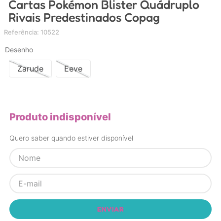
Cartas Pokémon Blister Quádruplo
4
º
carrinho
Rivais Predestinados Copag
5
º
chupeta
Referência
:
10522
6
º
nuk
Desenho
7
º
carrinho bebe
Zarude
Eeve
8
º
mamadeira
9
º
brinquedo banho
10
º
carro eletrico
Produto indisponível
Quero saber quando estiver disponível
ENVIAR