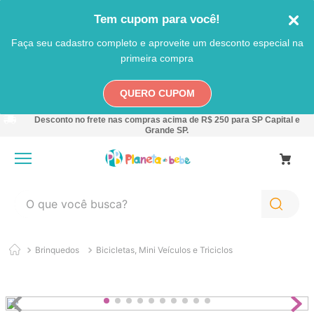
Tem cupom para você!
Faça seu cadastro completo e aproveite um desconto especial na
primeira compra
QUERO CUPOM
Desconto no frete nas compras acima de R$ 250 para SP Capital e
Grande SP.
O que você busca?
TERMOS MAIS BUSCADOS
Brinquedos
Bicicletas, Mini Veículos e Triciclos
1
º
carro
2
º
banheira
3
º
pokemon