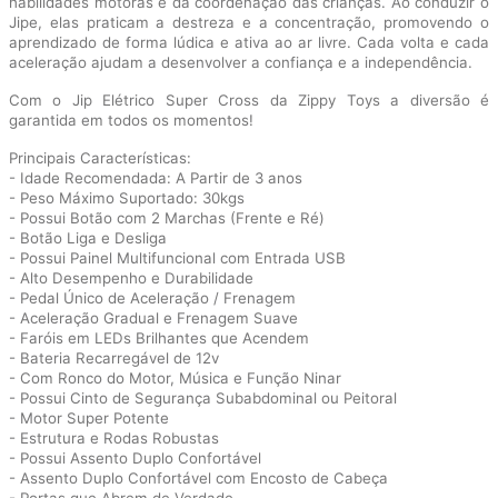
habilidades motoras e da coordenação das crianças. Ao conduzir o
Jipe, elas praticam a destreza e a concentração, promovendo o
aprendizado de forma lúdica e ativa ao ar livre. Cada volta e cada
aceleração ajudam a desenvolver a confiança e a independência.
Com o Jip Elétrico Super Cross da Zippy Toys a diversão é
garantida em todos os momentos!
Principais Características:
- Idade Recomendada: A Partir de 3 anos
- Peso Máximo Suportado: 30kgs
- Possui Botão com 2 Marchas (Frente e Ré)
- Botão Liga e Desliga
- Possui Painel Multifuncional com Entrada USB
- Alto Desempenho e Durabilidade
- Pedal Único de Aceleração / Frenagem
- Aceleração Gradual e Frenagem Suave
- Faróis em LEDs Brilhantes que Acendem
- Bateria Recarregável de 12v
- Com Ronco do Motor, Música e Função Ninar
- Possui Cinto de Segurança Subabdominal ou Peitoral
- Motor Super Potente
- Estrutura e Rodas Robustas
- Possui Assento Duplo Confortável
- Assento Duplo Confortável com Encosto de Cabeça