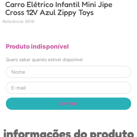
Carro Elétrico Infantil Mini Jipe
4
º
nuk
Cross 12V Azul Zippy Toys
5
º
chupeta
Referência
:
9018
6
º
brinquedo banho
7
º
mamadeira
Produto indisponível
8
º
carrinho
9
º
carrinho bebe
Quero saber quando estiver disponível
10
º
brinquedo
ENVIAR
informações do produto