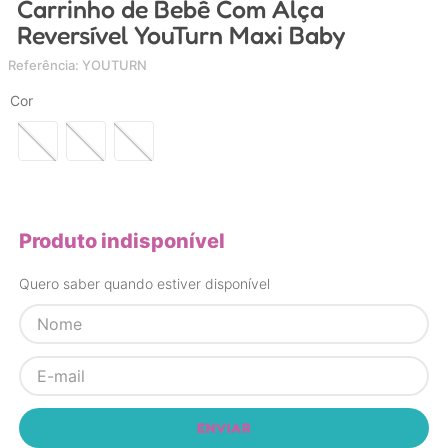
Carrinho de Bebê Com Alça
4
º
nuk
Reversível YouTurn Maxi Baby
5
º
chupeta
Referência
:
YOUTURN
6
º
brinquedo banho
Cor
7
º
mamadeira
8
º
carrinho
9
º
carrinho bebe
10
º
brinquedo
Produto indisponível
Quero saber quando estiver disponível
ENVIAR