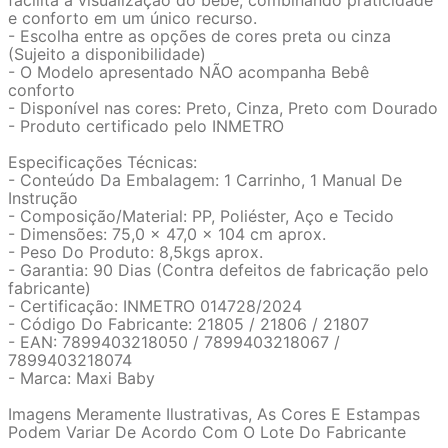
facilita a visualização do bebê, combinando praticidade
e conforto em um único recurso.
- Escolha entre as opções de cores preta ou cinza
(Sujeito a disponibilidade)
- O Modelo apresentado NÃO acompanha Bebê
conforto
- Disponível nas cores: Preto, Cinza, Preto com Dourado
- Produto certificado pelo INMETRO
Especificações Técnicas:
- Conteúdo Da Embalagem: 1 Carrinho, 1 Manual De
Instrução
- Composição/Material: PP, Poliéster, Aço e Tecido
- Dimensões: 75,0 x 47,0 x 104 cm aprox.
- Peso Do Produto: 8,5kgs aprox.
- Garantia: 90 Dias (Contra defeitos de fabricação pelo
fabricante)
- Certificação: INMETRO 014728/2024
- Código Do Fabricante: 21805 / 21806 / 21807
- EAN: 7899403218050 / 7899403218067 /
7899403218074
- Marca: Maxi Baby
Imagens Meramente Ilustrativas, As Cores E Estampas
Podem Variar De Acordo Com O Lote Do Fabricante