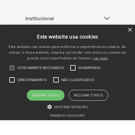
Institucional
+
Ajuda
+
×
Este website usa cookies
Atendimento
+
Este website usa cookies para melhorar a experiência do usuário. Ao
Siga-nos nas Redes
utilizar o nosso website, estará a concordar com todos os cookies de
acordo com nossa Política de Cookies.
Ler mais
ESTRITAMENTE NECESSÁRIOS
DESEMPENHO
DIRECIONAMENTO
NÃO CLASSIFICADOS
ACEITAR TODOS
RECUSAR TODOS
MOSTRAR DETALHES
POWERED BY COOKIE-SCRIPT
Estritamente necessários
Desempenho
Direcionamento