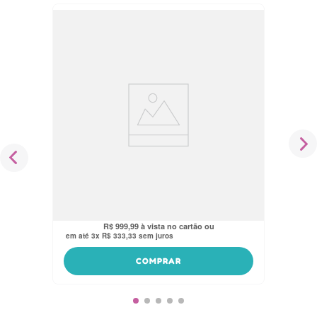
Carrinho de Passeio C/Bebê Conforto
TS NIVI Maxi Baby
R$
1
.
399
,
90
R$
949
,
99
no pix
R$
999
,
99
em até
3
x
R$
333
,
33
sem juros
COMPRAR