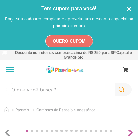
Tem cupom para você!
Faça seu cadastro completo e aproveite um desconto especial na
primeira compra
QUERO CUPOM
Desconto no frete nas compras acima de R$ 250 para SP Capital e
Grande SP.
O que você busca?
TERMOS MAIS BUSCADOS
Passeio
Carrinhos de Passeio e Acessórios
1
º
carro
2
º
banheira
3
º
pokemon