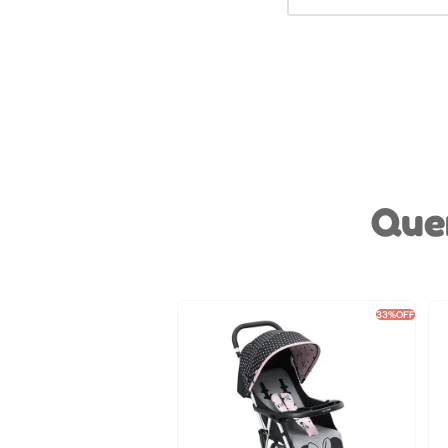
Que
33%
OFF