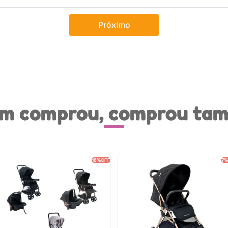
Próximo
m comprou, comprou ta
18%
OFF
7