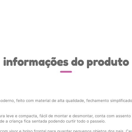
informações do produto
oderno, feito com material de alta qualidade, fechamento simplificad
tura leve e compacta, fácil de montar e desmontar, conta com assento
nde a criança fica sentada podendo curtir todo o passeio.
l com visor e bolso frontal para guardar pequenos objetos dos pais. C