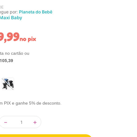
DE
egue por:
Planeta do Bebê
Maxi Baby
9
,
99
no pix
105
,
39
m PIX e ganhe 5% de desconto.
－
＋