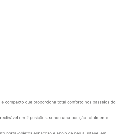
o e compacto que proporciona total conforto nos passeios do
 reclinável em 2 posições, sendo uma posição totalmente
esto porta-objetos espaçoso e apoio de pés ajustável em