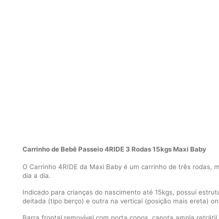
Carrinho de Bebê Passeio 4RIDE 3 Rodas 15kgs Maxi Baby
O Carrinho 4RIDE da Maxi Baby é um carrinho de três rodas, m
dia a dia.
Indicado para crianças do nascimento até 15kgs, possuí estru
deitada (tipo berço) e outra na vertical (posição mais ereta) o
Barra frontal removível com porta copos, capota ampla retráti