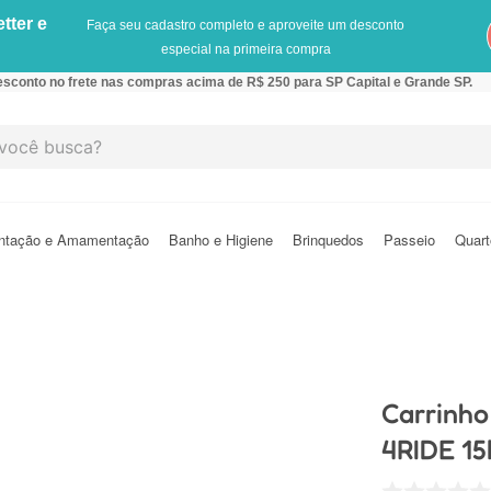
tter e
Faça seu cadastro completo e aproveite um desconto
especial na primeira compra
sconto no frete nas compras acima de R$ 250 para SP Capital e Grande SP.
cê busca?
ntação e Amamentação
Banho e Higiene
Brinquedos
Passeio
Quart
Carrinho
4RIDE 15