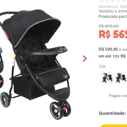
Referência
:
4RI
Vendido e entr
Produzido por:
R$
699
,
00
R$
56
R$
599
,
99
em até
12
x
R$
Cor
Pague co
Quantidade