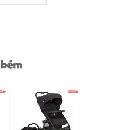
mbém
%
OFF
10%
OFF