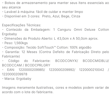
- Bolsos de armazenamento para manter seus itens essenciais ao
seu alcance
- Lavável à máquina: fácil de cuidar e manter limpo
- Disponível em 3 cores: Preto, Azul, Bege, Cinza
Especificações Técnicas:
- Conteúdo da Embalagem: 1 Canguru Omni Deluxe Cotton
Ergobaby
- Dimensões do Produto Aberto: L 43,0cm x A 50,0cm aprox.
- Peso: 1,560kgs
- Composição: Tecido SoftTouch™ Cotton: 100% algodão
- Garantia: 12 Meses (Contra Defeito de Fabricação Direto pelo
Fabricante)
- Código do Fabricante: BCODCONYX/ BCODCMIDBLU/
BCODCCAM / BCODCPRLGRY
- EAN: 1220000209985/ 1220000209992/ 1220000210042 /
1220000209978
- Marca: Ergobaby
Imagens meramente ilustrativas, cores e modelos podem variar de
acordo com o lote do fabricante.