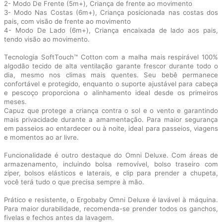
2- Modo De Frente (5m+), Criança de frente ao movimento
3- Modo Nas Costas (6m+), Criança posicionada nas costas dos
pais, com visão de frente ao movimento
4- Modo De Lado (6m+), Criança encaixada de lado aos pais,
tendo visão ao movimento.
Tecnologia SoftTouch™ Cotton com a malha mais respirável 100%
algodão tecido de alta ventilação garante frescor durante todo o
dia, mesmo nos climas mais quentes. Seu bebê permanece
confortável e protegido, enquanto o suporte ajustável para cabeça
e pescoço proporciona o alinhamento ideal desde os primeiros
meses.
Capuz que protege a criança contra o sol e o vento e garantindo
mais privacidade durante a amamentação. Para maior segurança
em passeios ao entardecer ou à noite, ideal para passeios, viagens
e momentos ao ar livre.
Funcionalidade é outro destaque do Omni Deluxe. Com áreas de
armazenamento, incluindo bolsa removível, bolso traseiro com
zíper, bolsos elásticos e laterais, e clip para prender a chupeta,
você terá tudo o que precisa sempre à mão.
Prático e resistente, o Ergobaby Omni Deluxe é lavável à máquina.
Para maior durabilidade, recomenda-se prender todos os ganchos,
fivelas e fechos antes da lavagem.