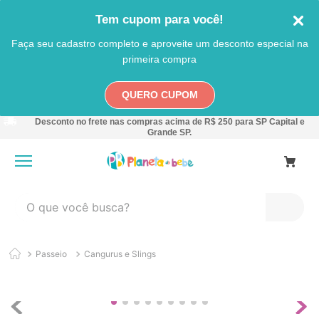
Tem cupom para você!
Faça seu cadastro completo e aproveite um desconto especial na
primeira compra
QUERO CUPOM
Desconto no frete nas compras acima de R$ 250 para SP Capital e
Grande SP.
O que você busca?
TERMOS MAIS BUSCADOS
Passeio
Cangurus e Slings
1
º
carro
2
º
banheira
3
º
pokemon