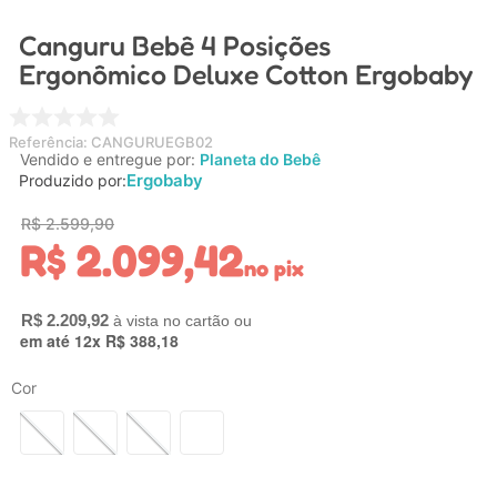
4
º
carrinho
Canguru Bebê 4 Posições
5
º
chupeta
Ergonômico Deluxe Cotton Ergobaby
6
º
nuk
7
º
carrinho bebe
Referência
:
CANGURUEGB02
Vendido e entregue por:
Planeta do Bebê
8
º
mamadeira
Ergobaby
Produzido por:
9
º
brinquedo banho
R$
2
.
599
,
90
R$
2
.
099
,
42
10
º
brinquedo
no pix
R$
2
.
209
,
92
em até
12
x
R$
388
,
18
Cor