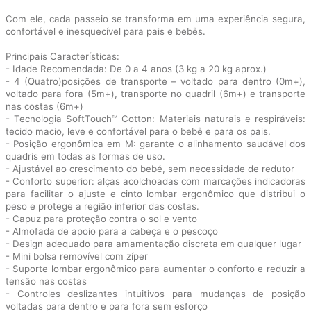
Com ele, cada passeio se transforma em uma experiência segura,
confortável e inesquecível para pais e bebês.
Principais Características:
- Idade Recomendada: De 0 a 4 anos (3 kg a 20 kg aprox.)
- 4 (Quatro)posições de transporte – voltado para dentro (0m+),
voltado para fora (5m+), transporte no quadril (6m+) e transporte
nas costas (6m+)
- Tecnologia SoftTouch™ Cotton: Materiais naturais e respiráveis:
tecido macio, leve e confortável para o bebê e para os pais.
- Posição ergonômica em M: garante o alinhamento saudável dos
quadris em todas as formas de uso.
- Ajustável ao crescimento do bebé, sem necessidade de redutor
- Conforto superior: alças acolchoadas com marcações indicadoras
para facilitar o ajuste e cinto lombar ergonômico que distribui o
peso e protege a região inferior das costas.
- Capuz para proteção contra o sol e vento
- Almofada de apoio para a cabeça e o pescoço
- Design adequado para amamentação discreta em qualquer lugar
- Mini bolsa removível com zíper
- Suporte lombar ergonômico para aumentar o conforto e reduzir a
tensão nas costas
- Controles deslizantes intuitivos para mudanças de posição
voltadas para dentro e para fora sem esforço